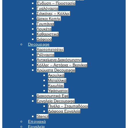
Ένδυση – Προστασία
Γυαλόχαρτα
Σιλικόνες – Κόλλες
Δίσκοι Κοπής
Τρυπάνια
Λουκέτα
Καθαριστικά
Διάφορα
Decoupage
Χαρτοπετσέτες
Ριζόχαρτα
Αντικείμενα Διακόσμησης
Κόλλες – Αστάρια – Βερνίκια
Χρώματα Decoupage
Ακρυλικά
Μεταλλικά
Κιμωλίας
Υφάσματος
Διακοσμητικά Εφέ
Εργαλεία Decoupage
Πινέλα – Σταμπαδόροι
Διάφορα Εργαλεία
Stencil
Εποχιακά
Εργαλεία