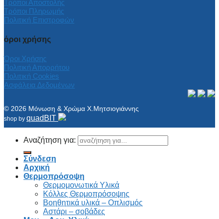
Τρόποι Αποστολής
Τρόποι Πληρωμής
Πολιτική Επιστροφών
όροι χρήσης
Όροι Χρήσης
Πολιτική Απορρήτου
Πολιτική Cookies
Ασφάλεια Δεδομένων
© 2026 Μόνωση & Χρώμα Χ.Μητσιογιάννης
quadBIT
shop by
Αναζήτηση για:
Σύνδεση
Αρχική
Θερμοπρόσοψη
Θερμομονωτικά Υλικά
Κόλλες Θερμοπρόσοψης
Βοηθητικά υλικά – Οπλισμός
Αστάρι – σοβάδες