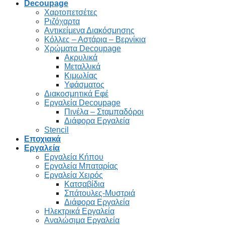
Decoupage
Χαρτοπετσέτες
Ριζόχαρτα
Αντικείμενα Διακόσμησης
Κόλλες – Αστάρια – Βερνίκια
Χρώματα Decoupage
Ακρυλικά
Μεταλλικά
Κιμωλίας
Υφάσματος
Διακοσμητικά Εφέ
Εργαλεία Decoupage
Πινέλα – Σταμπαδόροι
Διάφορα Εργαλεία
Stencil
Εποχιακά
Εργαλεία
Εργαλεία Κήπου
Εργαλεία Μπαταρίας
Εργαλεία Χειρός
Κατσαβίδια
Σπάτουλες-Μυστριά
Διάφορα Εργαλεία
Ηλεκτρικά Εργαλεία
Αναλώσιμα Εργαλεία