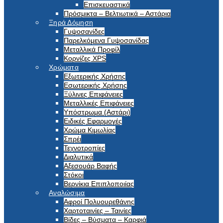
Επισκευαστικά
Πρόσμικτα – Βελτιωτικά – Αστάρια
Ξηρά Δόμηση
Γυψοσανίδες
Παρελκόμενα Γυψοσανίδας
Μεταλλικά Προφίλ
Κορνίζες XPS
Χρώματα
Εξωτερικής Χρήσης
Εσωτερικής Χρήσης
Ξύλινες Επιφάνειες
Μεταλλικές Επιφάνειες
Υπόστρωμα (Αστάρι)
Ειδικές Εφαρμογές
Χρώμα Κιμωλίας
Σπρέι
Τεχνοτροπίες
Διαλυτικά
Αξεσουάρ Βαφής
Στόκοι
Βερνίκια Επιπλοποιίας
Αναλώσιμα
Αφροί Πολυουρεθάνης
Χαρτοταινίες – Ταινίες
Βίδες – Βύσματα – Καρφιά