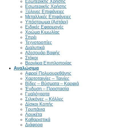
Εξωτερικής Χρήσης
Εσωτερικής Χρήσης
Ξύλινες Επιφάνειες
Μεταλλικές Επιφάνειες
Υπόστρωμα (Αστάρι)
Ειδικές Εφαρμογές
Χρώμα Κιμωλίας
Σπρέι
Τεχνοτροπίες
Διαλυτικά
Αξεσουάρ Βαφής
Στόκοι
Βερνίκια Επιπλοποιίας
Αναλώσιμα
Αφροί Πολυουρεθάνης
Χαρτοταινίες – Ταινίες
Βίδες – Βύσματα – Καρφιά
Ένδυση – Προστασία
Γυαλόχαρτα
Σιλικόνες – Κόλλες
Δίσκοι Κοπής
Τρυπάνια
Λουκέτα
Καθαριστικά
Διάφορα