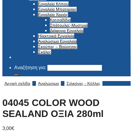
Εργαλεία Κήπου
Εργαλεία Μπαταρίας
Εργαλεία Χειρός
Κατσαβίδια
Σπάτουλες-Μυστριά
Διάφορα Εργαλεία
Ηλεκτρικά Εργαλεία
Αναλώσιμα Εργαλεία
Σκούπες – Βούρτσες
Σκάλες
Αναζήτηση για:
Αρχική σελίδα
/
Αναλώσιμα
/
Σιλικόνες - Κόλλες
04045 COLOR WOOD
SEALAND ΟΞΙΑ 280ml
3,00
€