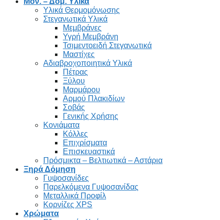
Μον. – Δομ. Υλικά
Υλικά Θερμομόνωσης
Στεγανωτικά Υλικά
Μεμβράνες
Υγρή Μεμβράνη
Τσιμεντοειδή Στεγανωτικά
Μαστίχες
Αδιαβροχοποιητικά Υλικά
Πέτρας
Ξύλου
Μαρμάρου
Αρμού Πλακιδίων
Σοβάς
Γενικής Χρήσης
Κονιάματα
Κόλλες
Επιχρίσματα
Επισκευαστικά
Πρόσμικτα – Βελτιωτικά – Αστάρια
Ξηρά Δόμηση
Γυψοσανίδες
Παρελκόμενα Γυψοσανίδας
Μεταλλικά Προφίλ
Κορνίζες XPS
Χρώματα