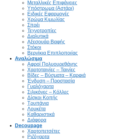
Μεταλλικές Επιφάνειες
Υπόστρωμα (Αστάρι)
Ειδικές Εφαρμογές
Χρώμα Κιμωλίας
Σπρέι
Τεχνοτροπίες
Διαλυτικά
Αξεσουάρ Βαφής
Στόκοι
Βερνίκια Επιπλοποιίας
Αναλώσιμα
Αφροί Πολυουρεθάνης
Χαρτοταινίες – Ταινίες
Βίδες – Βύσματα – Καρφιά
Ένδυση – Προστασία
Γυαλόχαρτα
Σιλικόνες – Κόλλες
Δίσκοι Κοπής
Τρυπάνια
Λουκέτα
Καθαριστικά
Διάφορα
Decoupage
Χαρτοπετσέτες
Ριζόχαρτα