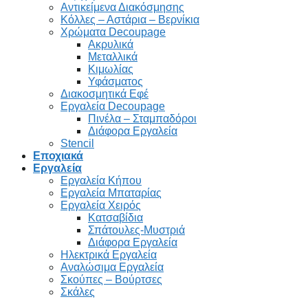
Αντικείμενα Διακόσμησης
Κόλλες – Αστάρια – Βερνίκια
Χρώματα Decoupage
Ακρυλικά
Μεταλλικά
Κιμωλίας
Υφάσματος
Διακοσμητικά Εφέ
Εργαλεία Decoupage
Πινέλα – Σταμπαδόροι
Διάφορα Εργαλεία
Stencil
Εποχιακά
Εργαλεία
Εργαλεία Κήπου
Εργαλεία Μπαταρίας
Εργαλεία Χειρός
Κατσαβίδια
Σπάτουλες-Μυστριά
Διάφορα Εργαλεία
Ηλεκτρικά Εργαλεία
Αναλώσιμα Εργαλεία
Σκούπες – Βούρτσες
Σκάλες