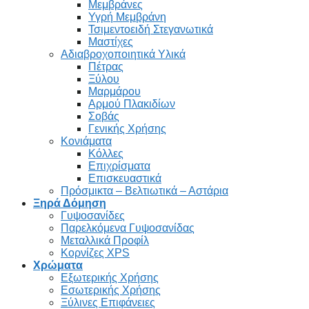
Μεμβράνες
Υγρή Μεμβράνη
Τσιμεντοειδή Στεγανωτικά
Μαστίχες
Αδιαβροχοποιητικά Υλικά
Πέτρας
Ξύλου
Μαρμάρου
Αρμού Πλακιδίων
Σοβάς
Γενικής Χρήσης
Κονιάματα
Κόλλες
Επιχρίσματα
Επισκευαστικά
Πρόσμικτα – Βελτιωτικά – Αστάρια
Ξηρά Δόμηση
Γυψοσανίδες
Παρελκόμενα Γυψοσανίδας
Μεταλλικά Προφίλ
Κορνίζες XPS
Χρώματα
Εξωτερικής Χρήσης
Εσωτερικής Χρήσης
Ξύλινες Επιφάνειες