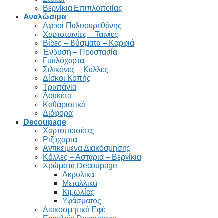
Βερνίκια Επιπλοποιίας
Αναλώσιμα
Αφροί Πολυουρεθάνης
Χαρτοταινίες – Ταινίες
Βίδες – Βύσματα – Καρφιά
Ένδυση – Προστασία
Γυαλόχαρτα
Σιλικόνες – Κόλλες
Δίσκοι Κοπής
Τρυπάνια
Λουκέτα
Καθαριστικά
Διάφορα
Decoupage
Χαρτοπετσέτες
Ριζόχαρτα
Αντικείμενα Διακόσμησης
Κόλλες – Αστάρια – Βερνίκια
Χρώματα Decoupage
Ακρυλικά
Μεταλλικά
Κιμωλίας
Υφάσματος
Διακοσμητικά Εφέ