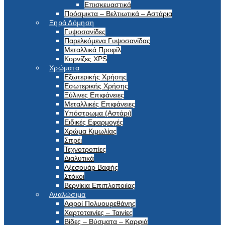
Επισκευαστικά
Πρόσμικτα – Βελτιωτικά – Αστάρια
Ξηρά Δόμηση
Γυψοσανίδες
Παρελκόμενα Γυψοσανίδας
Μεταλλικά Προφίλ
Κορνίζες XPS
Χρώματα
Εξωτερικής Χρήσης
Εσωτερικής Χρήσης
Ξύλινες Επιφάνειες
Μεταλλικές Επιφάνειες
Υπόστρωμα (Αστάρι)
Ειδικές Εφαρμογές
Χρώμα Κιμωλίας
Σπρέι
Τεχνοτροπίες
Διαλυτικά
Αξεσουάρ Βαφής
Στόκοι
Βερνίκια Επιπλοποιίας
Αναλώσιμα
Αφροί Πολυουρεθάνης
Χαρτοταινίες – Ταινίες
Βίδες – Βύσματα – Καρφιά