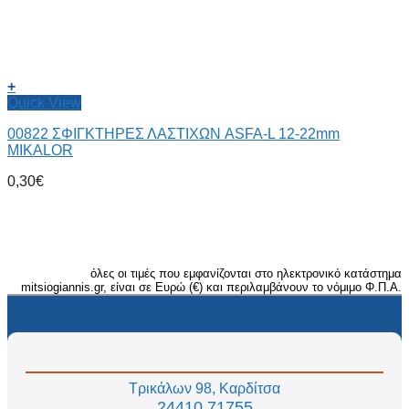
+
Quick View
00822 ΣΦΙΓΚΤΗΡΕΣ ΛΑΣΤΙΧΩΝ ASFA-L 12-22mm
MIKALOR
0,30
€
όλες οι τιμές που εμφανίζονται στο ηλεκτρονικό κατάστημα
mitsiogiannis.gr, είναι σε Ευρώ (€) και περιλαμβάνουν το νόμιμο Φ.Π.Α.
Τρικάλων 98, Καρδίτσα
24410 71755