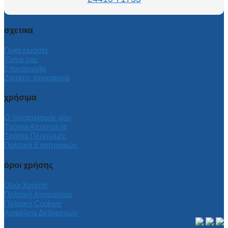
σχετικα
Ποιοι είμαστε
Έργα μας
Επικοινωνία
Ζητήστε προσφορά
χρήσιμα
Ο λογαριασμός μου
Τρόποι Αποστολής
Τρόποι Πληρωμής
Πολιτική Επιστροφών
όροι χρήσης
Όροι Χρήσης
Πολιτική Απορρήτου
Πολιτική Cookies
Ασφάλεια Δεδομένων