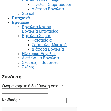
Εργαλεία Decoupage
Πινέλα – Σταμπαδόροι
Διάφορα Εργαλεία
Stencil
Εποχιακά
Εργαλεία
Εργαλεία Κήπου
Εργαλεία Μπαταρίας
Εργαλεία Χειρός
Κατσαβίδια
Σπάτουλες-Μυστριά
Διάφορα Εργαλεία
Ηλεκτρικά Εργαλεία
Αναλώσιμα Εργαλεία
Σκούπες – Βούρτσες
Σκάλες
Σύνδεση
Όνομα χρήστη ή διεύθυνση email
*
Κωδικός
*