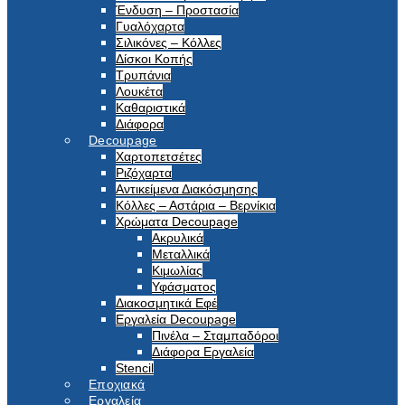
Ένδυση – Προστασία
Γυαλόχαρτα
Σιλικόνες – Κόλλες
Δίσκοι Κοπής
Τρυπάνια
Λουκέτα
Καθαριστικά
Διάφορα
Decoupage
Χαρτοπετσέτες
Ριζόχαρτα
Αντικείμενα Διακόσμησης
Κόλλες – Αστάρια – Βερνίκια
Χρώματα Decoupage
Ακρυλικά
Μεταλλικά
Κιμωλίας
Υφάσματος
Διακοσμητικά Εφέ
Εργαλεία Decoupage
Πινέλα – Σταμπαδόροι
Διάφορα Εργαλεία
Stencil
Εποχιακά
Εργαλεία