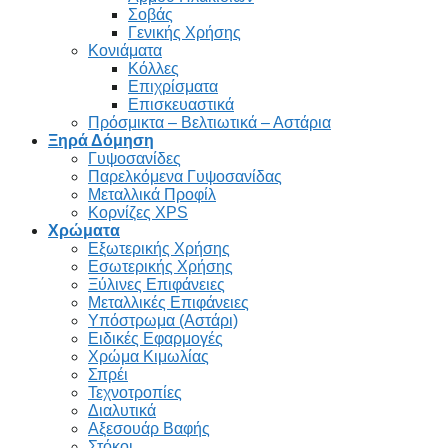
Σοβάς
Γενικής Χρήσης
Κονιάματα
Κόλλες
Επιχρίσματα
Επισκευαστικά
Πρόσμικτα – Βελτιωτικά – Αστάρια
Ξηρά Δόμηση
Γυψοσανίδες
Παρελκόμενα Γυψοσανίδας
Μεταλλικά Προφίλ
Κορνίζες XPS
Χρώματα
Εξωτερικής Χρήσης
Εσωτερικής Χρήσης
Ξύλινες Επιφάνειες
Μεταλλικές Επιφάνειες
Υπόστρωμα (Αστάρι)
Ειδικές Εφαρμογές
Χρώμα Κιμωλίας
Σπρέι
Τεχνοτροπίες
Διαλυτικά
Αξεσουάρ Βαφής
Στόκοι