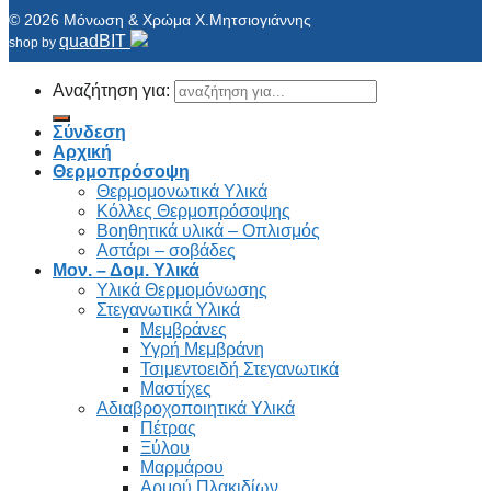
© 2026 Μόνωση & Χρώμα Χ.Μητσιογιάννης
quadBIT
shop by
Αναζήτηση για:
Σύνδεση
Αρχική
Θερμοπρόσοψη
Θερμομονωτικά Υλικά
Κόλλες Θερμοπρόσοψης
Βοηθητικά υλικά – Οπλισμός
Αστάρι – σοβάδες
Μον. – Δομ. Υλικά
Υλικά Θερμομόνωσης
Στεγανωτικά Υλικά
Μεμβράνες
Υγρή Μεμβράνη
Τσιμεντοειδή Στεγανωτικά
Μαστίχες
Αδιαβροχοποιητικά Υλικά
Πέτρας
Ξύλου
Μαρμάρου
Αρμού Πλακιδίων