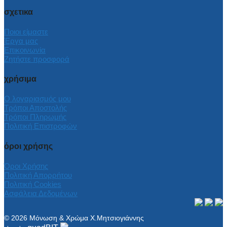
σχετικα
Ποιοι είμαστε
Έργα μας
Επικοινωνία
Ζητήστε προσφορά
χρήσιμα
Ο λογαριασμός μου
Τρόποι Αποστολής
Τρόποι Πληρωμής
Πολιτική Επιστροφών
όροι χρήσης
Όροι Χρήσης
Πολιτική Απορρήτου
Πολιτική Cookies
Ασφάλεια Δεδομένων
© 2026 Μόνωση & Χρώμα Χ.Μητσιογιάννης