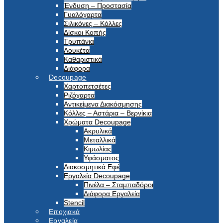
Ένδυση – Προστασία
Γυαλόχαρτα
Σιλικόνες – Κόλλες
Δίσκοι Κοπής
Τρυπάνια
Λουκέτα
Καθαριστικά
Διάφορα
Decoupage
Χαρτοπετσέτες
Ριζόχαρτα
Αντικείμενα Διακόσμησης
Κόλλες – Αστάρια – Βερνίκια
Χρώματα Decoupage
Ακρυλικά
Μεταλλικά
Κιμωλίας
Υφάσματος
Διακοσμητικά Εφέ
Εργαλεία Decoupage
Πινέλα – Σταμπαδόροι
Διάφορα Εργαλεία
Stencil
Εποχιακά
Εργαλεία