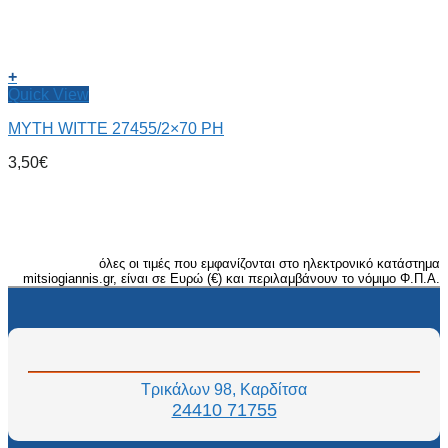
+
Quick View
ΜΥΤΗ WITTE 27455/2×70 PH
3,50
€
όλες οι τιμές που εμφανίζονται στο ηλεκτρονικό κατάστημα
mitsiogiannis.gr, είναι σε Ευρώ (€) και περιλαμβάνουν το νόμιμο Φ.Π.Α.
Τρικάλων 98, Καρδίτσα
24410 71755