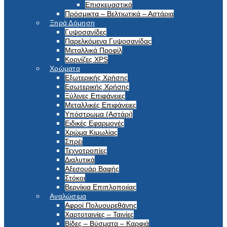
Επισκευαστικά
Πρόσμικτα – Βελτιωτικά – Αστάρια
Ξηρά Δόμηση
Γυψοσανίδες
Παρελκόμενα Γυψοσανίδας
Μεταλλικά Προφίλ
Κορνίζες XPS
Χρώματα
Εξωτερικής Χρήσης
Εσωτερικής Χρήσης
Ξύλινες Επιφάνειες
Μεταλλικές Επιφάνειες
Υπόστρωμα (Αστάρι)
Ειδικές Εφαρμογές
Χρώμα Κιμωλίας
Σπρέι
Τεχνοτροπίες
Διαλυτικά
Αξεσουάρ Βαφής
Στόκοι
Βερνίκια Επιπλοποιίας
Αναλώσιμα
Αφροί Πολυουρεθάνης
Χαρτοταινίες – Ταινίες
Βίδες – Βύσματα – Καρφιά