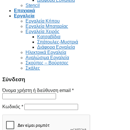
Διάφορα Εργαλεία
Stencil
Εποχιακά
Εργαλεία
Εργαλεία Κήπου
Εργαλεία Μπαταρίας
Εργαλεία Χειρός
Κατσαβίδια
Σπάτουλες-Μυστριά
Διάφορα Εργαλεία
Ηλεκτρικά Εργαλεία
Αναλώσιμα Εργαλεία
Σκούπες – Βούρτσες
Σκάλες
Σύνδεση
Όνομα χρήστη ή διεύθυνση email
*
Κωδικός
*