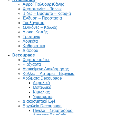
Αφροί Πολυουρεθάνης
Χαρτοταινίες – Ταινίες
Βίδες – Βύσματα – Καρφιά
Ένδυση – Προστασία
Γυαλόχαρτα
Σιλικόνες – Κόλλες
Δίσκοι Κοπής
Τρυπάνια
Λουκέτα
Καθαριστικά
Διάφορα
Decoupage
Χαρτοπετσέτες
Ριζόχαρτα
Αντικείμενα Διακόσμησης
Κόλλες – Αστάρια – Βερνίκια
Χρώματα Decoupage
Ακρυλικά
Μεταλλικά
Κιμωλίας
Υφάσματος
Διακοσμητικά Εφέ
Εργαλεία Decoupage
Πινέλα – Σταμπαδόροι