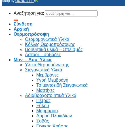
quadBIT
shop by
Αναζήτηση για:
Σύνδεση
Αρχική
Θερμοπρόσοψη
Θερμομονωτικά Υλικά
Κόλλες Θερμοπρόσοψης
Βοηθητικά υλικά – Οπλισμός
Αστάρι – σοβάδες
Μον. – Δομ. Υλικά
Υλικά Θερμομόνωσης
Στεγανωτικά Υλικά
Μεμβράνες
Υγρή Μεμβράνη
Τσιμεντοειδή Στεγανωτικά
Μαστίχες
Αδιαβροχοποιητικά Υλικά
Πέτρας
Ξύλου
Μαρμάρου
Αρμού Πλακιδίων
Σοβάς
Γενικής Χρήσης