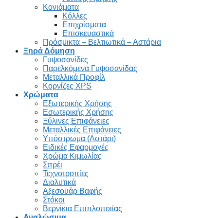
Κονιάματα
Κόλλες
Επιχρίσματα
Επισκευαστικά
Πρόσμικτα – Βελτιωτικά – Αστάρια
Ξηρά Δόμηση
Γυψοσανίδες
Παρελκόμενα Γυψοσανίδας
Μεταλλικά Προφίλ
Κορνίζες XPS
Χρώματα
Εξωτερικής Χρήσης
Εσωτερικής Χρήσης
Ξύλινες Επιφάνειες
Μεταλλικές Επιφάνειες
Υπόστρωμα (Αστάρι)
Ειδικές Εφαρμογές
Χρώμα Κιμωλίας
Σπρέι
Τεχνοτροπίες
Διαλυτικά
Αξεσουάρ Βαφής
Στόκοι
Βερνίκια Επιπλοποιίας
Αναλώσιμα