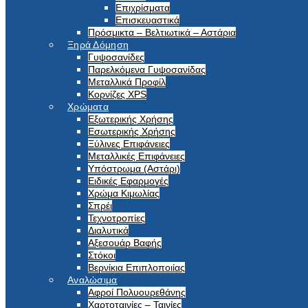
Επιχρίσματα
Επισκευαστικά
Πρόσμικτα – Βελτιωτικά – Αστάρια
Ξηρά Δόμηση
Γυψοσανίδες
Παρελκόμενα Γυψοσανίδας
Μεταλλικά Προφίλ
Κορνίζες XPS
Χρώματα
Εξωτερικής Χρήσης
Εσωτερικής Χρήσης
Ξύλινες Επιφάνειες
Μεταλλικές Επιφάνειες
Υπόστρωμα (Αστάρι)
Ειδικές Εφαρμογές
Χρώμα Κιμωλίας
Σπρέι
Τεχνοτροπίες
Διαλυτικά
Αξεσουάρ Βαφής
Στόκοι
Βερνίκια Επιπλοποιίας
Αναλώσιμα
Αφροί Πολυουρεθάνης
Χαρτοταινίες – Ταινίες