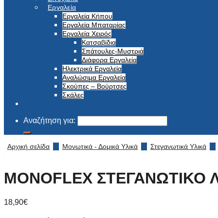
Εργαλεία
Εργαλεία Κήπου
Εργαλεία Μπαταρίας
Εργαλεία Χειρός
Κατσαβίδια
Σπάτουλες-Μυστριά
Διάφορα Εργαλεία
Ηλεκτρικά Εργαλεία
Αναλώσιμα Εργαλεία
Σκούπες – Βούρτσες
Σκάλες
Αναζήτηση για:
Αρχική σελίδα
/
Μονωτικά - Δομικά Υλικά
/
Στεγανωτικά Υλικά
/
MONOFLEX ΣΤΕΓΑΝΩΤΙΚΟ Λ
18,90
€