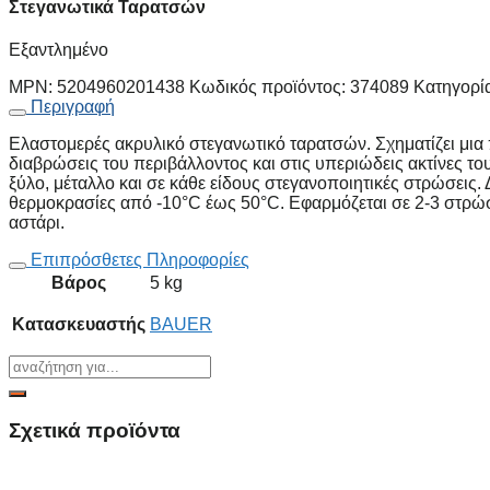
Στεγανωτικά Ταρατσών
Εξαντλημένο
MPN:
5204960201438
Κωδικός προϊόντος:
374089
Κατηγορί
Περιγραφή
Eλαστομερές ακρυλικό στεγανωτικό ταρατσών. Σχηματίζει μια 
διαβρώσεις του περιβάλλοντος και στις υπεριώδεις ακτίνες τ
ξύλο, μέταλλο και σε κάθε είδους στεγανοποιητικές στρώσεις. Δ
θερμοκρασίες από -10°C έως 50°C. Εφαρμόζεται σε 2-3 στρώ
αστάρι.
Επιπρόσθετες Πληροφορίες
Βάρος
5 kg
Κατασκευαστής
BAUER
Σχετικά προϊόντα