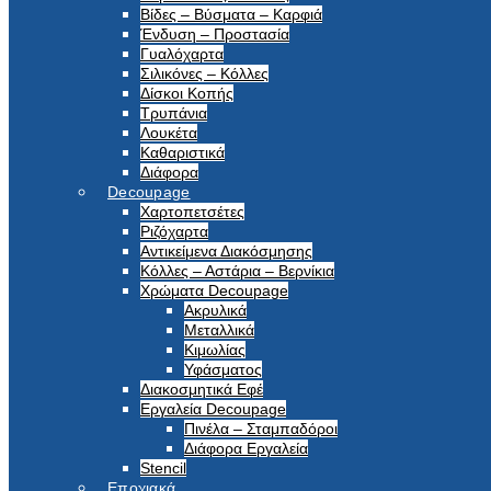
Βίδες – Βύσματα – Καρφιά
Ένδυση – Προστασία
Γυαλόχαρτα
Σιλικόνες – Κόλλες
Δίσκοι Κοπής
Τρυπάνια
Λουκέτα
Καθαριστικά
Διάφορα
Decoupage
Χαρτοπετσέτες
Ριζόχαρτα
Αντικείμενα Διακόσμησης
Κόλλες – Αστάρια – Βερνίκια
Χρώματα Decoupage
Ακρυλικά
Μεταλλικά
Κιμωλίας
Υφάσματος
Διακοσμητικά Εφέ
Εργαλεία Decoupage
Πινέλα – Σταμπαδόροι
Διάφορα Εργαλεία
Stencil
Εποχιακά