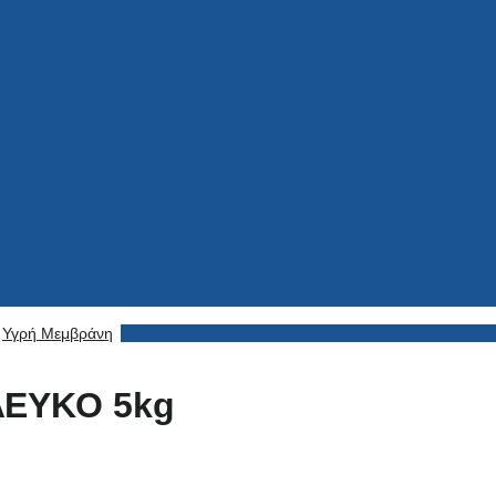
Υγρή Μεμβράνη
ΕΥΚΟ 5kg