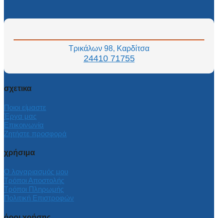
Τρικάλων 98, Καρδίτσα
24410 71755
σχετικα
Ποιοι είμαστε
Έργα μας
Επικοινωνία
Ζητήστε προσφορά
χρήσιμα
Ο λογαριασμός μου
Τρόποι Αποστολής
Τρόποι Πληρωμής
Πολιτική Επιστροφών
όροι χρήσης