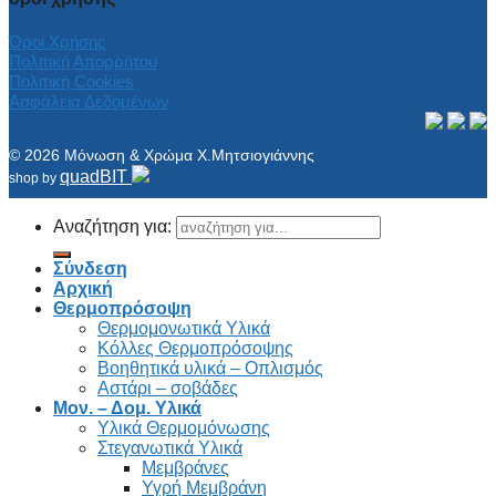
Όροι Χρήσης
Πολιτική Απορρήτου
Πολιτική Cookies
Ασφάλεια Δεδομένων
© 2026 Μόνωση & Χρώμα Χ.Μητσιογιάννης
quadBIT
shop by
Αναζήτηση για:
Σύνδεση
Αρχική
Θερμοπρόσοψη
Θερμομονωτικά Υλικά
Κόλλες Θερμοπρόσοψης
Βοηθητικά υλικά – Οπλισμός
Αστάρι – σοβάδες
Μον. – Δομ. Υλικά
Υλικά Θερμομόνωσης
Στεγανωτικά Υλικά
Μεμβράνες
Υγρή Μεμβράνη