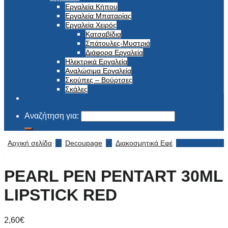
Εργαλεία Κήπου
Εργαλεία Μπαταρίας
Εργαλεία Χειρός
Κατσαβίδια
Σπάτουλες-Μυστριά
Διάφορα Εργαλεία
Ηλεκτρικά Εργαλεία
Αναλώσιμα Εργαλεία
Σκούπες – Βούρτσες
Σκάλες
Αναζήτηση για:
Αρχική σελίδα
/
Decoupage
/
Διακοσμητικά Εφέ
PEARL PEN PENTART 30ML
LIPSTICK RED
2,60
€