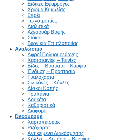
Ειδικές Εφαρμογές
Χρώμα Κιμωλίας
Σπρέι
Τεχνοτροπίες
Διαλυτικά
Αξεσουάρ Βαφής
Στόκοι
Βερνίκια Επιπλοποιίας
Αναλώσιμα
Αφροί Πολυουρεθάνης
Χαρτοταινίες – Ταινίες
Βίδες – Βύσματα – Καρφιά
Ένδυση – Προστασία
Γυαλόχαρτα
Σιλικόνες – Κόλλες
Δίσκοι Κοπής
Τρυπάνια
Λουκέτα
Καθαριστικά
Διάφορα
Decoupage
Χαρτοπετσέτες
Ριζόχαρτα
Αντικείμενα Διακόσμησης
Κόλλες – Αστάρια – Βερνίκια