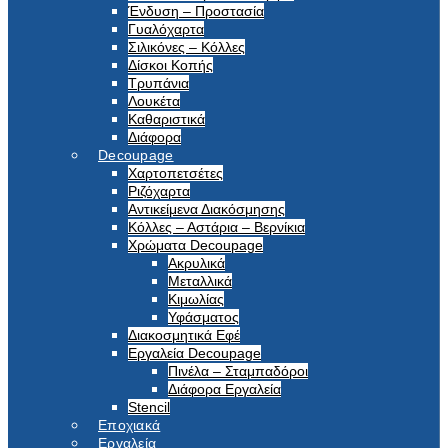
Ένδυση – Προστασία
Γυαλόχαρτα
Σιλικόνες – Κόλλες
Δίσκοι Κοπής
Τρυπάνια
Λουκέτα
Καθαριστικά
Διάφορα
Decoupage
Χαρτοπετσέτες
Ριζόχαρτα
Αντικείμενα Διακόσμησης
Κόλλες – Αστάρια – Βερνίκια
Χρώματα Decoupage
Ακρυλικά
Μεταλλικά
Κιμωλίας
Υφάσματος
Διακοσμητικά Εφέ
Εργαλεία Decoupage
Πινέλα – Σταμπαδόροι
Διάφορα Εργαλεία
Stencil
Εποχιακά
Εργαλεία