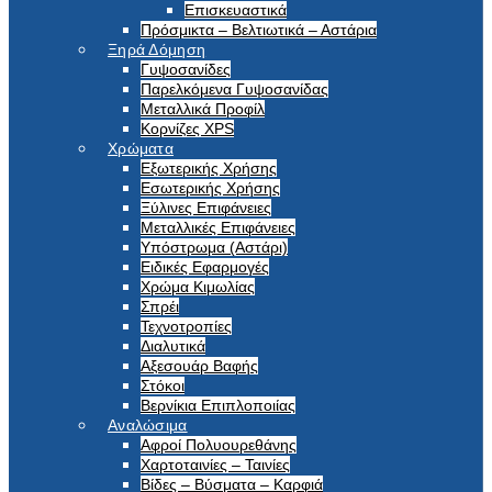
Επισκευαστικά
Πρόσμικτα – Βελτιωτικά – Αστάρια
Ξηρά Δόμηση
Γυψοσανίδες
Παρελκόμενα Γυψοσανίδας
Μεταλλικά Προφίλ
Κορνίζες XPS
Χρώματα
Εξωτερικής Χρήσης
Εσωτερικής Χρήσης
Ξύλινες Επιφάνειες
Μεταλλικές Επιφάνειες
Υπόστρωμα (Αστάρι)
Ειδικές Εφαρμογές
Χρώμα Κιμωλίας
Σπρέι
Τεχνοτροπίες
Διαλυτικά
Αξεσουάρ Βαφής
Στόκοι
Βερνίκια Επιπλοποιίας
Αναλώσιμα
Αφροί Πολυουρεθάνης
Χαρτοταινίες – Ταινίες
Βίδες – Βύσματα – Καρφιά