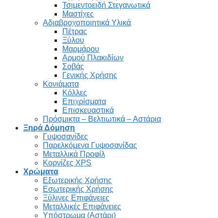
Τσιμεντοειδή Στεγανωτικά
Μαστίχες
Αδιαβροχοποιητικά Υλικά
Πέτρας
Ξύλου
Μαρμάρου
Αρμού Πλακιδίων
Σοβάς
Γενικής Χρήσης
Κονιάματα
Κόλλες
Επιχρίσματα
Επισκευαστικά
Πρόσμικτα – Βελτιωτικά – Αστάρια
Ξηρά Δόμηση
Γυψοσανίδες
Παρελκόμενα Γυψοσανίδας
Μεταλλικά Προφίλ
Κορνίζες XPS
Χρώματα
Εξωτερικής Χρήσης
Εσωτερικής Χρήσης
Ξύλινες Επιφάνειες
Μεταλλικές Επιφάνειες
Υπόστρωμα (Αστάρι)