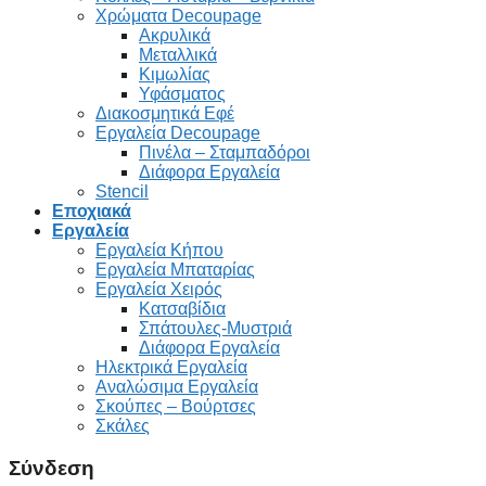
Χρώματα Decoupage
Ακρυλικά
Μεταλλικά
Κιμωλίας
Υφάσματος
Διακοσμητικά Εφέ
Εργαλεία Decoupage
Πινέλα – Σταμπαδόροι
Διάφορα Εργαλεία
Stencil
Εποχιακά
Εργαλεία
Εργαλεία Κήπου
Εργαλεία Μπαταρίας
Εργαλεία Χειρός
Κατσαβίδια
Σπάτουλες-Μυστριά
Διάφορα Εργαλεία
Ηλεκτρικά Εργαλεία
Αναλώσιμα Εργαλεία
Σκούπες – Βούρτσες
Σκάλες
Σύνδεση