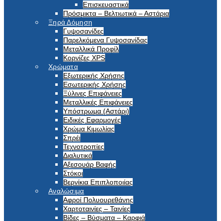
Επισκευαστικά
Πρόσμικτα – Βελτιωτικά – Αστάρια
Ξηρά Δόμηση
Γυψοσανίδες
Παρελκόμενα Γυψοσανίδας
Μεταλλικά Προφίλ
Κορνίζες XPS
Χρώματα
Εξωτερικής Χρήσης
Εσωτερικής Χρήσης
Ξύλινες Επιφάνειες
Μεταλλικές Επιφάνειες
Υπόστρωμα (Αστάρι)
Ειδικές Εφαρμογές
Χρώμα Κιμωλίας
Σπρέι
Τεχνοτροπίες
Διαλυτικά
Αξεσουάρ Βαφής
Στόκοι
Βερνίκια Επιπλοποιίας
Αναλώσιμα
Αφροί Πολυουρεθάνης
Χαρτοταινίες – Ταινίες
Βίδες – Βύσματα – Καρφιά