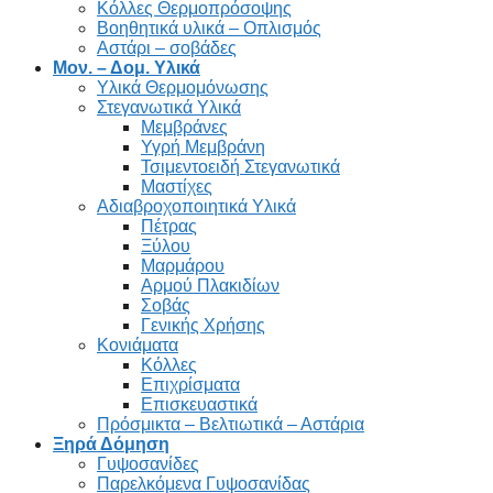
Κόλλες Θερμοπρόσοψης
Βοηθητικά υλικά – Οπλισμός
Αστάρι – σοβάδες
Μον. – Δομ. Υλικά
Υλικά Θερμομόνωσης
Στεγανωτικά Υλικά
Μεμβράνες
Υγρή Μεμβράνη
Τσιμεντοειδή Στεγανωτικά
Μαστίχες
Αδιαβροχοποιητικά Υλικά
Πέτρας
Ξύλου
Μαρμάρου
Αρμού Πλακιδίων
Σοβάς
Γενικής Χρήσης
Κονιάματα
Κόλλες
Επιχρίσματα
Επισκευαστικά
Πρόσμικτα – Βελτιωτικά – Αστάρια
Ξηρά Δόμηση
Γυψοσανίδες
Παρελκόμενα Γυψοσανίδας