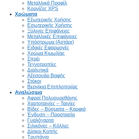
Μεταλλικά Προφίλ
Κορνίζες XPS
Χρώματα
Εξωτερικής Χρήσης
Εσωτερικής Χρήσης
Ξύλινες Επιφάνειες
Μεταλλικές Επιφάνειες
Υπόστρωμα (Αστάρι)
Ειδικές Εφαρμογές
Χρώμα Κιμωλίας
Σπρέι
Τεχνοτροπίες
Διαλυτικά
Αξεσουάρ Βαφής
Στόκοι
Βερνίκια Επιπλοποιίας
Αναλώσιμα
Αφροί Πολυουρεθάνης
Χαρτοταινίες – Ταινίες
Βίδες – Βύσματα – Καρφιά
Ένδυση – Προστασία
Γυαλόχαρτα
Σιλικόνες – Κόλλες
Δίσκοι Κοπής
Τρυπάνια