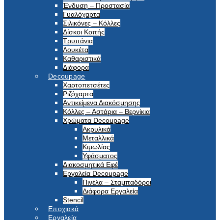
Ένδυση – Προστασία
Γυαλόχαρτα
Σιλικόνες – Κόλλες
Δίσκοι Κοπής
Τρυπάνια
Λουκέτα
Καθαριστικά
Διάφορα
Decoupage
Χαρτοπετσέτες
Ριζόχαρτα
Αντικείμενα Διακόσμησης
Κόλλες – Αστάρια – Βερνίκια
Χρώματα Decoupage
Ακρυλικά
Μεταλλικά
Κιμωλίας
Υφάσματος
Διακοσμητικά Εφέ
Εργαλεία Decoupage
Πινέλα – Σταμπαδόροι
Διάφορα Εργαλεία
Stencil
Εποχιακά
Εργαλεία