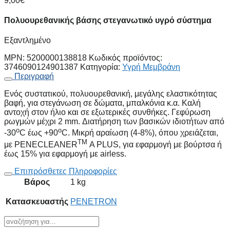
9,00
€
Πολυουρεθανικής βάσης στεγανωτικό υγρό σύστημα
Εξαντλημένο
MPN:
5200000138818
Κωδικός προϊόντος:
3746090124901387
Κατηγορία:
Υγρή Μεμβράνη
Περιγραφή
Ενός συστατικού, πολυουρεθανική, μεγάλης ελαστικότητας
βαφή, για στεγάνωση σε δώματα, μπαλκόνια κ.α. Καλή
αντοχή στον ήλιο και σε εξωτερικές συνθήκες. Γεφύρωση
ρωγμών μέχρι 2 mm. Διατήρηση των βασικών ιδιοτήτων από
o
o
-30
C έως +90
C. Μικρή αραίωση (4-8%), όπου χρειάζεται,
TM
με PENECLEANER
Α PLUS, για εφαρμογή με βούρτσα ή
έως 15% για εφαρμογή με airless.
Επιπρόσθετες Πληροφορίες
Βάρος
1 kg
Κατασκευαστής
PENETRON