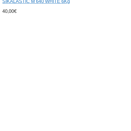
SIKALASTIC M 640 WHITE 6Kg
40,00
€