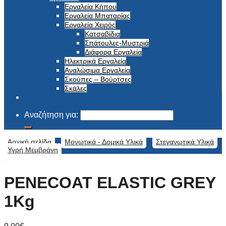
Εργαλεία Κήπου
Εργαλεία Μπαταρίας
Εργαλεία Χειρός
Κατσαβίδια
Σπάτουλες-Μυστριά
Διάφορα Εργαλεία
Ηλεκτρικά Εργαλεία
Αναλώσιμα Εργαλεία
Σκούπες – Βούρτσες
Σκάλες
Αναζήτηση για:
Αρχική σελίδα
/
Μονωτικά - Δομικά Υλικά
/
Στεγανωτικά Υλικά
/
Υγρή Μεμβράνη
PENECOAT ELASTIC GREY
1Kg