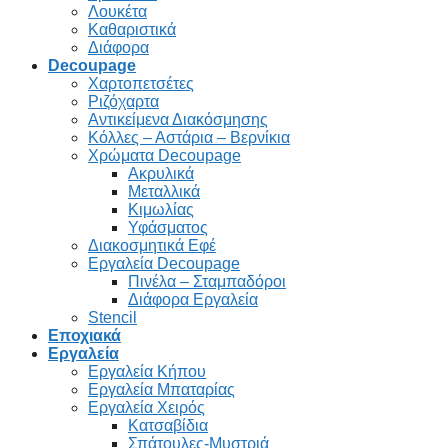
Λουκέτα
Καθαριστικά
Διάφορα
Decoupage
Χαρτοπετσέτες
Ριζόχαρτα
Αντικείμενα Διακόσμησης
Κόλλες – Αστάρια – Βερνίκια
Χρώματα Decoupage
Ακρυλικά
Μεταλλικά
Κιμωλίας
Υφάσματος
Διακοσμητικά Εφέ
Εργαλεία Decoupage
Πινέλα – Σταμπαδόροι
Διάφορα Εργαλεία
Stencil
Εποχιακά
Εργαλεία
Εργαλεία Κήπου
Εργαλεία Μπαταρίας
Εργαλεία Χειρός
Κατσαβίδια
Σπάτουλες-Μυστριά