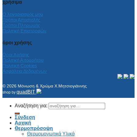
χρήσιμα
Ο λογαριασμός μου
Τρόποι Αποστολής
Τρόποι Πληρωμής
Πολιτική Επιστροφών
όροι χρήσης
Όροι Χρήσης
Πολιτική Απορρήτου
Πολιτική Cookies
Ασφάλεια Δεδομένων
© 2026 Μόνωση & Χρώμα Χ.Μητσιογιάννης
quadBIT
shop by
Αναζήτηση για:
Σύνδεση
Αρχική
Θερμοπρόσοψη
Θερμομονωτικά Υλικά