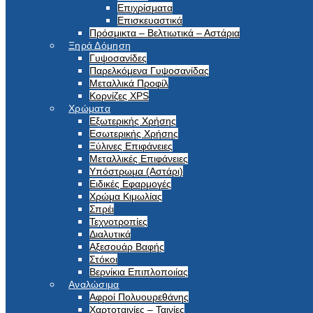
Επιχρίσματα
Επισκευαστικά
Πρόσμικτα – Βελτιωτικά – Αστάρια
Ξηρά Δόμηση
Γυψοσανίδες
Παρελκόμενα Γυψοσανίδας
Μεταλλικά Προφίλ
Κορνίζες XPS
Χρώματα
Εξωτερικής Χρήσης
Εσωτερικής Χρήσης
Ξύλινες Επιφάνειες
Μεταλλικές Επιφάνειες
Υπόστρωμα (Αστάρι)
Ειδικές Εφαρμογές
Χρώμα Κιμωλίας
Σπρέι
Τεχνοτροπίες
Διαλυτικά
Αξεσουάρ Βαφής
Στόκοι
Βερνίκια Επιπλοποιίας
Αναλώσιμα
Αφροί Πολυουρεθάνης
Χαρτοταινίες – Ταινίες