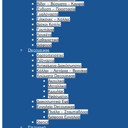
Βίδες – Βύσματα – Καρφιά
Ένδυση – Προστασία
Γυαλόχαρτα
Σιλικόνες – Κόλλες
Δίσκοι Κοπής
Τρυπάνια
Λουκέτα
Καθαριστικά
Διάφορα
Decoupage
Χαρτοπετσέτες
Ριζόχαρτα
Αντικείμενα Διακόσμησης
Κόλλες – Αστάρια – Βερνίκια
Χρώματα Decoupage
Ακρυλικά
Μεταλλικά
Κιμωλίας
Υφάσματος
Διακοσμητικά Εφέ
Εργαλεία Decoupage
Πινέλα – Σταμπαδόροι
Διάφορα Εργαλεία
Stencil
Εποχιακά