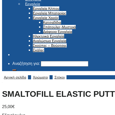
Εργαλεία
Εργαλεία Κήπου
Εργαλεία Μπαταρίας
Εργαλεία Χειρός
Κατσαβίδια
Σπάτουλες-Μυστριά
Διάφορα Εργαλεία
Ηλεκτρικά Εργαλεία
Αναλώσιμα Εργαλεία
Σκούπες – Βούρτσες
Σκάλες
Αναζήτηση για:
Αρχική σελίδα
/
Χρώματα
/
Στόκοι
SMALTOFILL ELASTIC PUTT
25,00
€