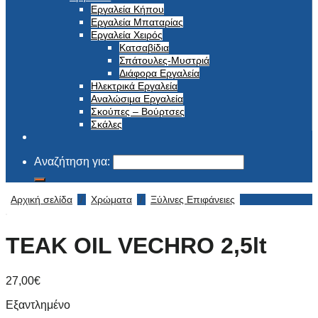
Εργαλεία Κήπου
Εργαλεία Μπαταρίας
Εργαλεία Χειρός
Κατσαβίδια
Σπάτουλες-Μυστριά
Διάφορα Εργαλεία
Ηλεκτρικά Εργαλεία
Αναλώσιμα Εργαλεία
Σκούπες – Βούρτσες
Σκάλες
Αναζήτηση για:
Αρχική σελίδα
/
Χρώματα
/
Ξύλινες Επιφάνειες
TEAK OIL VECHRO 2,5lt
27,00
€
Εξαντλημένο