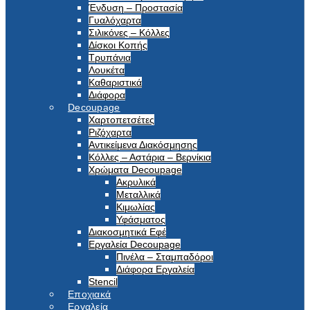
Ένδυση – Προστασία
Γυαλόχαρτα
Σιλικόνες – Κόλλες
Δίσκοι Κοπής
Τρυπάνια
Λουκέτα
Καθαριστικά
Διάφορα
Decoupage
Χαρτοπετσέτες
Ριζόχαρτα
Αντικείμενα Διακόσμησης
Κόλλες – Αστάρια – Βερνίκια
Χρώματα Decoupage
Ακρυλικά
Μεταλλικά
Κιμωλίας
Υφάσματος
Διακοσμητικά Εφέ
Εργαλεία Decoupage
Πινέλα – Σταμπαδόροι
Διάφορα Εργαλεία
Stencil
Εποχιακά
Εργαλεία