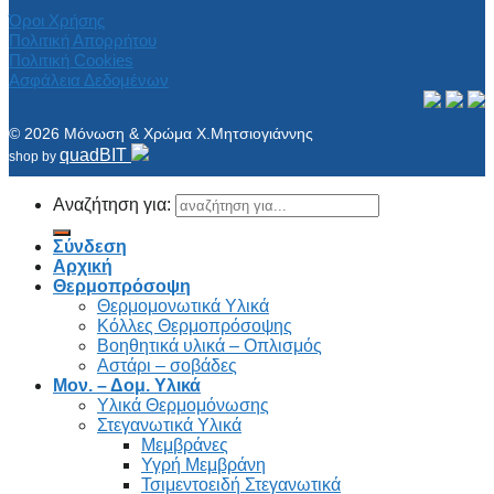
Όροι Χρήσης
Πολιτική Απορρήτου
Πολιτική Cookies
Ασφάλεια Δεδομένων
© 2026 Μόνωση & Χρώμα Χ.Μητσιογιάννης
quadBIT
shop by
Αναζήτηση για:
Σύνδεση
Αρχική
Θερμοπρόσοψη
Θερμομονωτικά Υλικά
Κόλλες Θερμοπρόσοψης
Βοηθητικά υλικά – Οπλισμός
Αστάρι – σοβάδες
Μον. – Δομ. Υλικά
Υλικά Θερμομόνωσης
Στεγανωτικά Υλικά
Μεμβράνες
Υγρή Μεμβράνη
Τσιμεντοειδή Στεγανωτικά