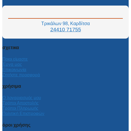
Τρικάλων 98, Καρδίτσα
24410 71755
σχετικα
Ποιοι είμαστε
Έργα μας
Επικοινωνία
Ζητήστε προσφορά
χρήσιμα
Ο λογαριασμός μου
Τρόποι Αποστολής
Τρόποι Πληρωμής
Πολιτική Επιστροφών
όροι χρήσης