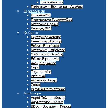
Επισκευαστικά
Πρόσμικτα – Βελτιωτικά – Αστάρια
Ξηρά Δόμηση
Γυψοσανίδες
Παρελκόμενα Γυψοσανίδας
Μεταλλικά Προφίλ
Κορνίζες XPS
Χρώματα
Εξωτερικής Χρήσης
Εσωτερικής Χρήσης
Ξύλινες Επιφάνειες
Μεταλλικές Επιφάνειες
Υπόστρωμα (Αστάρι)
Ειδικές Εφαρμογές
Χρώμα Κιμωλίας
Σπρέι
Τεχνοτροπίες
Διαλυτικά
Αξεσουάρ Βαφής
Στόκοι
Βερνίκια Επιπλοποιίας
Αναλώσιμα
Αφροί Πολυουρεθάνης
Χαρτοταινίες – Ταινίες
Βίδες – Βύσματα – Καρφιά