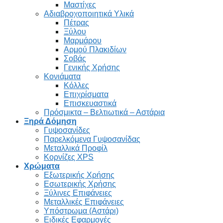
Μαστίχες
Αδιαβροχοποιητικά Υλικά
Πέτρας
Ξύλου
Μαρμάρου
Αρμού Πλακιδίων
Σοβάς
Γενικής Χρήσης
Κονιάματα
Κόλλες
Επιχρίσματα
Επισκευαστικά
Πρόσμικτα – Βελτιωτικά – Αστάρια
Ξηρά Δόμηση
Γυψοσανίδες
Παρελκόμενα Γυψοσανίδας
Μεταλλικά Προφίλ
Κορνίζες XPS
Χρώματα
Εξωτερικής Χρήσης
Εσωτερικής Χρήσης
Ξύλινες Επιφάνειες
Μεταλλικές Επιφάνειες
Υπόστρωμα (Αστάρι)
Ειδικές Εφαρμογές