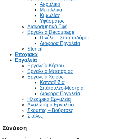
Ακρυλικά
Μεταλλικά
Κιμωλίας
Υφάσματος
Διακοσμητικά Εφέ
Εργαλεία Decoupage
Πινέλα – Σταμπαδόροι
Διάφορα Εργαλεία
Stencil
Εποχιακά
Εργαλεία
Εργαλεία Κήπου
Εργαλεία Μπαταρίας
Εργαλεία Χειρός
Κατσαβίδια
Σπάτουλες-Μυστριά
Διάφορα Εργαλεία
Ηλεκτρικά Εργαλεία
Αναλώσιμα Εργαλεία
Σκούπες – Βούρτσες
Σκάλες
Σύνδεση