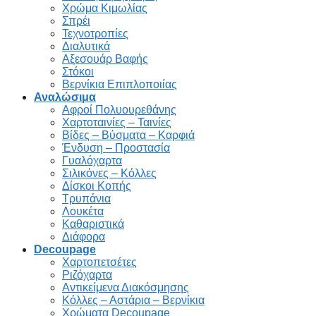
Χρώμα Κιμωλίας
Σπρέι
Τεχνοτροπίες
Διαλυτικά
Αξεσουάρ Βαφής
Στόκοι
Βερνίκια Επιπλοποιίας
Αναλώσιμα
Αφροί Πολυουρεθάνης
Χαρτοταινίες – Ταινίες
Βίδες – Βύσματα – Καρφιά
Ένδυση – Προστασία
Γυαλόχαρτα
Σιλικόνες – Κόλλες
Δίσκοι Κοπής
Τρυπάνια
Λουκέτα
Καθαριστικά
Διάφορα
Decoupage
Χαρτοπετσέτες
Ριζόχαρτα
Αντικείμενα Διακόσμησης
Κόλλες – Αστάρια – Βερνίκια
Χρώματα Decoupage