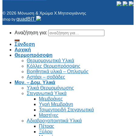
© 2026 Μόνωση & Χρώμα Χ.Μητσιογιάννης
quadBIT
shop by
Αναζήτηση για:
Σύνδεση
Αρχική
Θερμοπρόσοψη
Θερμομονωτικά Υλικά
Κόλλες Θερμοπρόσοψης
Βοηθητικά υλικά – Οπλισμός
Αστάρι – σοβάδες
Μον. – Δομ. Υλικά
Υλικά Θερμομόνωσης
Στεγανωτικά Υλικά
Μεμβράνες
Υγρή Μεμβράνη
Τσιμεντοειδή Στεγανωτικά
Μαστίχες
Αδιαβροχοποιητικά Υλικά
Πέτρας
Ξύλου