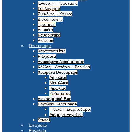
Ένδυση – Προστασία
Γυαλόχαρτα
Σιλικόνες – Κόλλες
Δίσκοι Κοπής
Τρυπάνια
Λουκέτα
Καθαριστικά
Διάφορα
Decoupage
Χαρτοπετσέτες
Ριζόχαρτα
Αντικείμενα Διακόσμησης
Κόλλες – Αστάρια – Βερνίκια
Χρώματα Decoupage
Ακρυλικά
Μεταλλικά
Κιμωλίας
Υφάσματος
Διακοσμητικά Εφέ
Εργαλεία Decoupage
Πινέλα – Σταμπαδόροι
Διάφορα Εργαλεία
Stencil
Εποχιακά
Εργαλεία