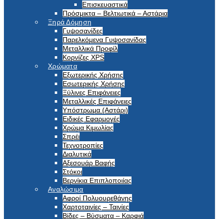
Επισκευαστικά
Πρόσμικτα – Βελτιωτικά – Αστάρια
Ξηρά Δόμηση
Γυψοσανίδες
Παρελκόμενα Γυψοσανίδας
Μεταλλικά Προφίλ
Κορνίζες XPS
Χρώματα
Εξωτερικής Χρήσης
Εσωτερικής Χρήσης
Ξύλινες Επιφάνειες
Μεταλλικές Επιφάνειες
Υπόστρωμα (Αστάρι)
Ειδικές Εφαρμογές
Χρώμα Κιμωλίας
Σπρέι
Τεχνοτροπίες
Διαλυτικά
Αξεσουάρ Βαφής
Στόκοι
Βερνίκια Επιπλοποιίας
Αναλώσιμα
Αφροί Πολυουρεθάνης
Χαρτοταινίες – Ταινίες
Βίδες – Βύσματα – Καρφιά