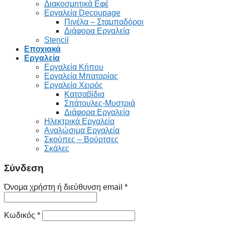
Διακοσμητικά Εφέ
Εργαλεία Decoupage
Πινέλα – Σταμπαδόροι
Διάφορα Εργαλεία
Stencil
Εποχιακά
Εργαλεία
Εργαλεία Κήπου
Εργαλεία Μπαταρίας
Εργαλεία Χειρός
Κατσαβίδια
Σπάτουλες-Μυστριά
Διάφορα Εργαλεία
Ηλεκτρικά Εργαλεία
Αναλώσιμα Εργαλεία
Σκούπες – Βούρτσες
Σκάλες
Σύνδεση
Όνομα χρήστη ή διεύθυνση email
*
Κωδικός
*