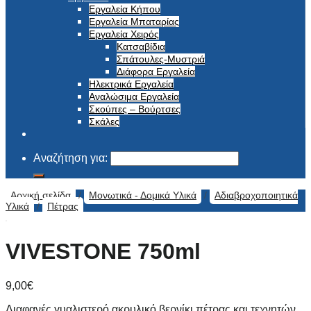
Εργαλεία Κήπου
Εργαλεία Μπαταρίας
Εργαλεία Χειρός
Κατσαβίδια
Σπάτουλες-Μυστριά
Διάφορα Εργαλεία
Ηλεκτρικά Εργαλεία
Αναλώσιμα Εργαλεία
Σκούπες – Βούρτσες
Σκάλες
Αναζήτηση για:
Αρχική σελίδα
/
Μονωτικά - Δομικά Υλικά
/
Αδιαβροχοποιητικά
Υλικά
/
Πέτρας
VIVESTONE 750ml
9,00
€
Διαφανές γυαλιστερό ακρυλικό βερνίκι πέτρας και τεχνητών