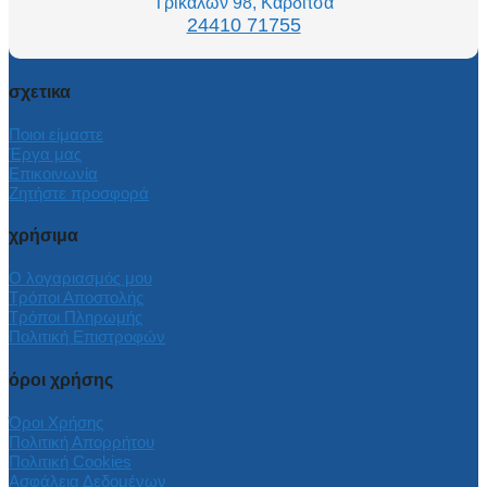
Τρικάλων 98, Καρδίτσα
24410 71755
σχετικα
Ποιοι είμαστε
Έργα μας
Επικοινωνία
Ζητήστε προσφορά
χρήσιμα
Ο λογαριασμός μου
Τρόποι Αποστολής
Τρόποι Πληρωμής
Πολιτική Επιστροφών
όροι χρήσης
Όροι Χρήσης
Πολιτική Απορρήτου
Πολιτική Cookies
Ασφάλεια Δεδομένων