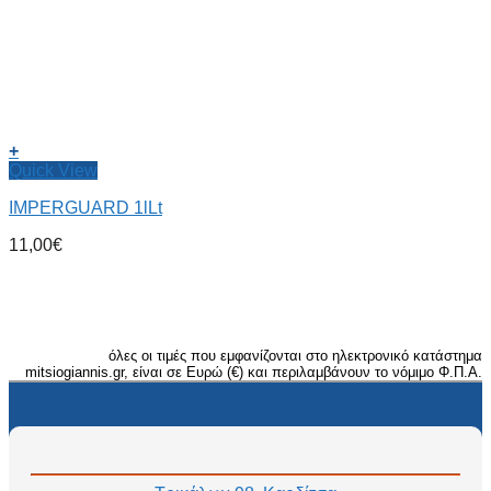
+
Quick View
IMPERGUARD 1lLt
11,00
€
όλες οι τιμές που εμφανίζονται στο ηλεκτρονικό κατάστημα
mitsiogiannis.gr, είναι σε Ευρώ (€) και περιλαμβάνουν το νόμιμο Φ.Π.Α.