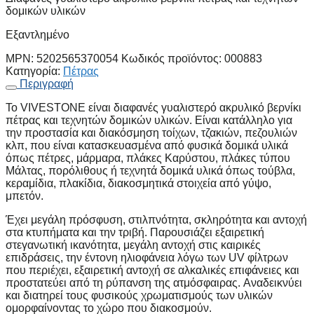
δομικών υλικών
Εξαντλημένο
MPN:
5202565370054
Κωδικός προϊόντος:
000883
Κατηγορία:
Πέτρας
Περιγραφή
Το VIVESTONE είναι διαφανές γυαλιστερό ακρυλικό βερνίκι
πέτρας και τεχνητών δομικών υλικών. Είναι κατάλληλο για
την προστασία και διακόσμηση τοίχων, τζακιών, πεζουλιών
κλπ, που είναι κατασκευασμένα από φυσικά δομικά υλικά
όπως πέτρες, μάρμαρα, πλάκες Καρύστου, πλάκες τύπου
Μάλτας, πορόλιθους ή τεχνητά δομικά υλικά όπως τούβλα,
κεραμίδια, πλακίδια, διακοσμητικά στοιχεία από γύψο,
μπετόν.
Έχει μεγάλη πρόσφυση, στιλπνότητα, σκληρότητα και αντοχή
στα κτυπήματα και την τριβή. Παρουσιάζει εξαιρετική
στεγανωτική ικανότητα, μεγάλη αντοχή στις καιρικές
επιδράσεις, την έντονη ηλιοφάνεια λόγω των UV φίλτρων
που περιέχει, εξαιρετική αντοχή σε αλκαλικές επιφάνειες και
προστατεύει από τη ρύπανση της ατμόσφαιρας. Αναδεικνύει
και διατηρεί τους φυσικούς χρωματισμούς των υλικών
ομορφαίνοντας το χώρο που διακοσμούν.