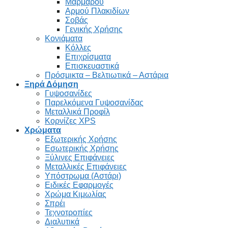
Μαρμάρου
Αρμού Πλακιδίων
Σοβάς
Γενικής Χρήσης
Κονιάματα
Κόλλες
Επιχρίσματα
Επισκευαστικά
Πρόσμικτα – Βελτιωτικά – Αστάρια
Ξηρά Δόμηση
Γυψοσανίδες
Παρελκόμενα Γυψοσανίδας
Μεταλλικά Προφίλ
Κορνίζες XPS
Χρώματα
Εξωτερικής Χρήσης
Εσωτερικής Χρήσης
Ξύλινες Επιφάνειες
Μεταλλικές Επιφάνειες
Υπόστρωμα (Αστάρι)
Ειδικές Εφαρμογές
Χρώμα Κιμωλίας
Σπρέι
Τεχνοτροπίες
Διαλυτικά