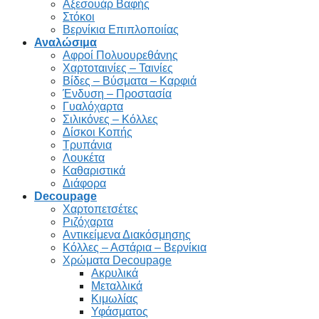
Αξεσουάρ Βαφής
Στόκοι
Βερνίκια Επιπλοποιίας
Αναλώσιμα
Αφροί Πολυουρεθάνης
Χαρτοταινίες – Ταινίες
Βίδες – Βύσματα – Καρφιά
Ένδυση – Προστασία
Γυαλόχαρτα
Σιλικόνες – Κόλλες
Δίσκοι Κοπής
Τρυπάνια
Λουκέτα
Καθαριστικά
Διάφορα
Decoupage
Χαρτοπετσέτες
Ριζόχαρτα
Αντικείμενα Διακόσμησης
Κόλλες – Αστάρια – Βερνίκια
Χρώματα Decoupage
Ακρυλικά
Μεταλλικά
Κιμωλίας
Υφάσματος