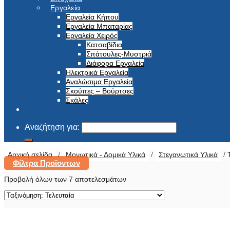
Εργαλεία
Εργαλεία Κήπου
Εργαλεία Μπαταρίας
Εργαλεία Χειρός
Κατσαβίδια
Σπάτουλες-Μυστριά
Διάφορα Εργαλεία
Ηλεκτρικά Εργαλεία
Αναλώσιμα Εργαλεία
Σκούπες – Βούρτσες
Σκάλες
Αναζήτηση για:
Αρχική σελίδα
/
Μονωτικά - Δομικά Υλικά
/
Στεγανωτικά Υλικά
/
Τ
Φίλτρα Προϊοντων
Προβολή όλων των 7 αποτελεσμάτων