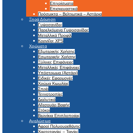
Επιχρίσματα
Επισκευαστικά
Πρόσμικτα – Βελτιωτικά – Αστάρια
Ξηρά Δόμηση
Γυψοσανίδες
Παρελκόμενα Γυψοσανίδας
Μεταλλικά Προφίλ
Κορνίζες XPS
Χρώματα
Εξωτερικής Χρήσης
Εσωτερικής Χρήσης
Ξύλινες Επιφάνειες
Μεταλλικές Επιφάνειες
Υπόστρωμα (Αστάρι)
Ειδικές Εφαρμογές
Χρώμα Κιμωλίας
Σπρέι
Τεχνοτροπίες
Διαλυτικά
Αξεσουάρ Βαφής
Στόκοι
Βερνίκια Επιπλοποιίας
Αναλώσιμα
Αφροί Πολυουρεθάνης
Χαρτοταινίες – Ταινίες