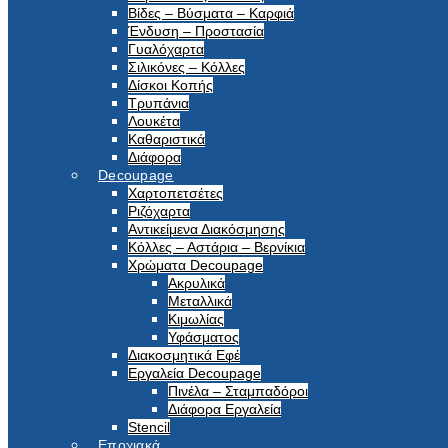
Βίδες – Βύσματα – Καρφιά
Ένδυση – Προστασία
Γυαλόχαρτα
Σιλικόνες – Κόλλες
Δίσκοι Κοπής
Τρυπάνια
Λουκέτα
Καθαριστικά
Διάφορα
Decoupage
Χαρτοπετσέτες
Ριζόχαρτα
Αντικείμενα Διακόσμησης
Κόλλες – Αστάρια – Βερνίκια
Χρώματα Decoupage
Ακρυλικά
Μεταλλικά
Κιμωλίας
Υφάσματος
Διακοσμητικά Εφέ
Εργαλεία Decoupage
Πινέλα – Σταμπαδόροι
Διάφορα Εργαλεία
Stencil
Εποχιακά