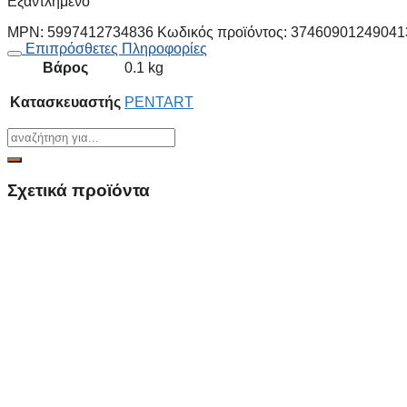
Εξαντλημένο
MPN:
5997412734836
Κωδικός προϊόντος:
37460901249041
Επιπρόσθετες Πληροφορίες
Βάρος
0.1 kg
Κατασκευαστής
PENTART
Σχετικά προϊόντα