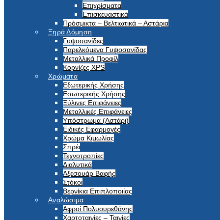
Επιχρίσματα
Επισκευαστικά
Πρόσμικτα – Βελτιωτικά – Αστάρια
Ξηρά Δόμηση
Γυψοσανίδες
Παρελκόμενα Γυψοσανίδας
Μεταλλικά Προφίλ
Κορνίζες XPS
Χρώματα
Εξωτερικής Χρήσης
Εσωτερικής Χρήσης
Ξύλινες Επιφάνειες
Μεταλλικές Επιφάνειες
Υπόστρωμα (Αστάρι)
Ειδικές Εφαρμογές
Χρώμα Κιμωλίας
Σπρέι
Τεχνοτροπίες
Διαλυτικά
Αξεσουάρ Βαφής
Στόκοι
Βερνίκια Επιπλοποιίας
Αναλώσιμα
Αφροί Πολυουρεθάνης
Χαρτοταινίες – Ταινίες