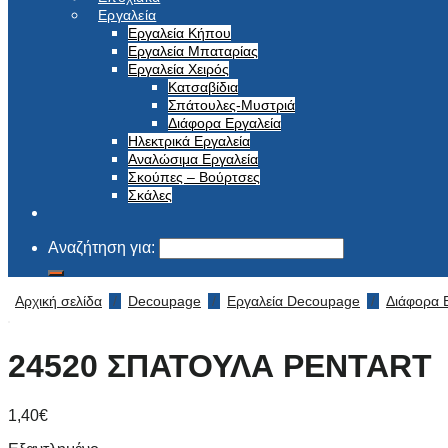
Εργαλεία
Εργαλεία Κήπου
Εργαλεία Μπαταρίας
Εργαλεία Χειρός
Κατσαβίδια
Σπάτουλες-Μυστριά
Διάφορα Εργαλεία
Ηλεκτρικά Εργαλεία
Αναλώσιμα Εργαλεία
Σκούπες – Βούρτσες
Σκάλες
Αναζήτηση για:
Αρχική σελίδα
/
Decoupage
/
Εργαλεία Decoupage
/
Διάφορα 
24520 ΣΠΑΤΟΥΛΑ PENTART
1,40
€