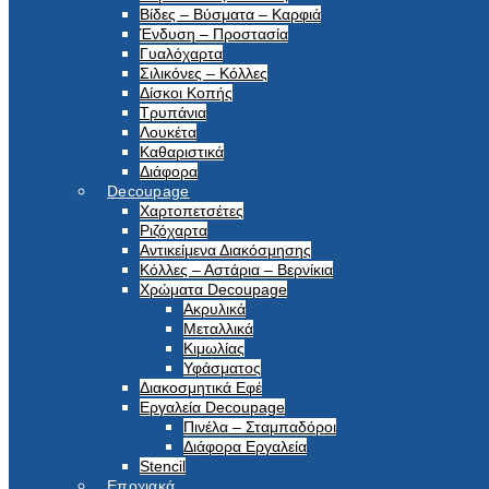
Βίδες – Βύσματα – Καρφιά
Ένδυση – Προστασία
Γυαλόχαρτα
Σιλικόνες – Κόλλες
Δίσκοι Κοπής
Τρυπάνια
Λουκέτα
Καθαριστικά
Διάφορα
Decoupage
Χαρτοπετσέτες
Ριζόχαρτα
Αντικείμενα Διακόσμησης
Κόλλες – Αστάρια – Βερνίκια
Χρώματα Decoupage
Ακρυλικά
Μεταλλικά
Κιμωλίας
Υφάσματος
Διακοσμητικά Εφέ
Εργαλεία Decoupage
Πινέλα – Σταμπαδόροι
Διάφορα Εργαλεία
Stencil
Εποχιακά