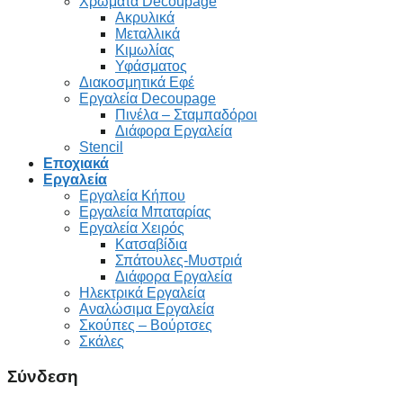
Χρώματα Decoupage
Ακρυλικά
Μεταλλικά
Κιμωλίας
Υφάσματος
Διακοσμητικά Εφέ
Εργαλεία Decoupage
Πινέλα – Σταμπαδόροι
Διάφορα Εργαλεία
Stencil
Εποχιακά
Εργαλεία
Εργαλεία Κήπου
Εργαλεία Μπαταρίας
Εργαλεία Χειρός
Κατσαβίδια
Σπάτουλες-Μυστριά
Διάφορα Εργαλεία
Ηλεκτρικά Εργαλεία
Αναλώσιμα Εργαλεία
Σκούπες – Βούρτσες
Σκάλες
Σύνδεση