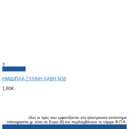
+
Quick View
ΗΜΙΔΙΠΛΑ ΞΥΛΙΝΗ ΛΑΒΗ Ν50
1,80
€
όλες οι τιμές που εμφανίζονται στο ηλεκτρονικό κατάστημα
mitsiogiannis.gr, είναι σε Ευρώ (€) και περιλαμβάνουν το νόμιμο Φ.Π.Α.