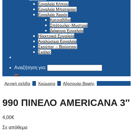
Εργαλεία Κήπου
Εργαλεία Μπαταρίας
Εργαλεία Χειρός
Κατσαβίδια
Σπάτουλες-Μυστριά
Διάφορα Εργαλεία
Ηλεκτρικά Εργαλεία
Αναλώσιμα Εργαλεία
Σκούπες – Βούρτσες
Σκάλες
Αναζήτηση για:
Αρχική σελίδα
/
Χρώματα
/
Αξεσουάρ Βαφής
990 ΠΙΝΕΛΟ AMERICANA 3″
4,00
€
Σε απόθεμα