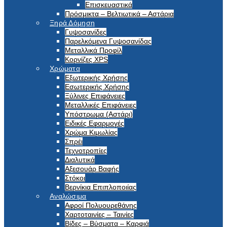
Επισκευαστικά
Πρόσμικτα – Βελτιωτικά – Αστάρια
Ξηρά Δόμηση
Γυψοσανίδες
Παρελκόμενα Γυψοσανίδας
Μεταλλικά Προφίλ
Κορνίζες XPS
Χρώματα
Εξωτερικής Χρήσης
Εσωτερικής Χρήσης
Ξύλινες Επιφάνειες
Μεταλλικές Επιφάνειες
Υπόστρωμα (Αστάρι)
Ειδικές Εφαρμογές
Χρώμα Κιμωλίας
Σπρέι
Τεχνοτροπίες
Διαλυτικά
Αξεσουάρ Βαφής
Στόκοι
Βερνίκια Επιπλοποιίας
Αναλώσιμα
Αφροί Πολυουρεθάνης
Χαρτοταινίες – Ταινίες
Βίδες – Βύσματα – Καρφιά