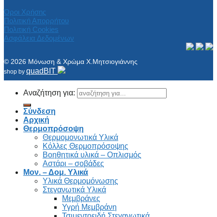
Όροι Χρήσης
Πολιτική Απορρήτου
Πολιτική Cookies
Ασφάλεια Δεδομένων
© 2026 Μόνωση & Χρώμα Χ.Μητσιογιάννης
quadBIT
shop by
Αναζήτηση για:
Σύνδεση
Αρχική
Θερμοπρόσοψη
Θερμομονωτικά Υλικά
Κόλλες Θερμοπρόσοψης
Βοηθητικά υλικά – Οπλισμός
Αστάρι – σοβάδες
Μον. – Δομ. Υλικά
Υλικά Θερμομόνωσης
Στεγανωτικά Υλικά
Μεμβράνες
Υγρή Μεμβράνη
Τσιμεντοειδή Στεγανωτικά