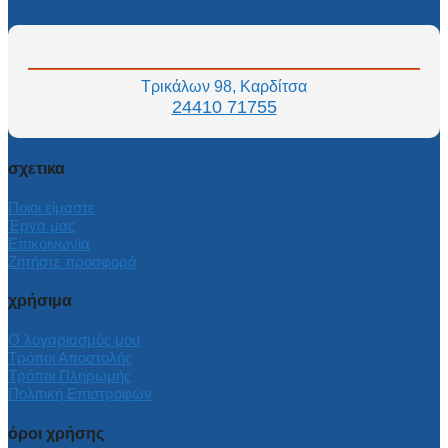
Τρικάλων 98, Καρδίτσα
24410 71755
σχετικα
Ποιοι είμαστε
Έργα μας
Επικοινωνία
Ζητήστε προσφορά
χρήσιμα
Ο λογαριασμός μου
Τρόποι Αποστολής
Τρόποι Πληρωμής
Πολιτική Επιστροφών
όροι χρήσης