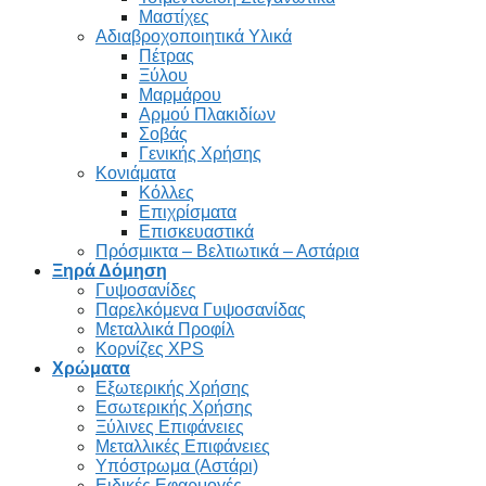
Μαστίχες
Αδιαβροχοποιητικά Υλικά
Πέτρας
Ξύλου
Μαρμάρου
Αρμού Πλακιδίων
Σοβάς
Γενικής Χρήσης
Κονιάματα
Κόλλες
Επιχρίσματα
Επισκευαστικά
Πρόσμικτα – Βελτιωτικά – Αστάρια
Ξηρά Δόμηση
Γυψοσανίδες
Παρελκόμενα Γυψοσανίδας
Μεταλλικά Προφίλ
Κορνίζες XPS
Χρώματα
Εξωτερικής Χρήσης
Εσωτερικής Χρήσης
Ξύλινες Επιφάνειες
Μεταλλικές Επιφάνειες
Υπόστρωμα (Αστάρι)
Ειδικές Εφαρμογές