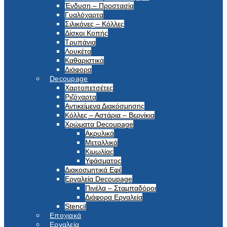
Ένδυση – Προστασία
Γυαλόχαρτα
Σιλικόνες – Κόλλες
Δίσκοι Κοπής
Τρυπάνια
Λουκέτα
Καθαριστικά
Διάφορα
Decoupage
Χαρτοπετσέτες
Ριζόχαρτα
Αντικείμενα Διακόσμησης
Κόλλες – Αστάρια – Βερνίκια
Χρώματα Decoupage
Ακρυλικά
Μεταλλικά
Κιμωλίας
Υφάσματος
Διακοσμητικά Εφέ
Εργαλεία Decoupage
Πινέλα – Σταμπαδόροι
Διάφορα Εργαλεία
Stencil
Εποχιακά
Εργαλεία