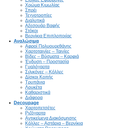
Χρώμα Κιμωλίας
Σπρέι
Τεχνοτροπίες
Διαλυτικά
Αξεσουάρ Βαφής
Στόκοι
Βερνίκια Επιπλοποιίας
Αναλώσιμα
Αφροί Πολυουρεθάνης
Χαρτοταινίες – Ταινίες
Βίδες – Βύσματα – Καρφιά
Ένδυση – Προστασία
Γυαλόχαρτα
Σιλικόνες – Κόλλες
Δίσκοι Κοπής
Τρυπάνια
Λουκέτα
Καθαριστικά
Διάφορα
Decoupage
Χαρτοπετσέτες
Ριζόχαρτα
Αντικείμενα Διακόσμησης
Κόλλες – Αστάρια – Βερνίκια