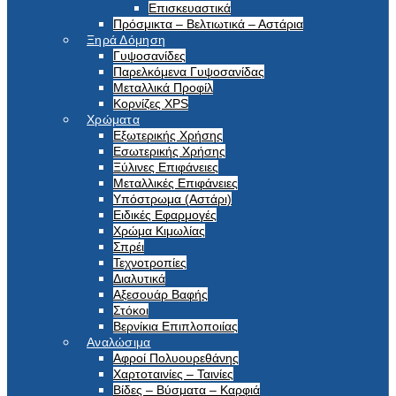
Επισκευαστικά
Πρόσμικτα – Βελτιωτικά – Αστάρια
Ξηρά Δόμηση
Γυψοσανίδες
Παρελκόμενα Γυψοσανίδας
Μεταλλικά Προφίλ
Κορνίζες XPS
Χρώματα
Εξωτερικής Χρήσης
Εσωτερικής Χρήσης
Ξύλινες Επιφάνειες
Μεταλλικές Επιφάνειες
Υπόστρωμα (Αστάρι)
Ειδικές Εφαρμογές
Χρώμα Κιμωλίας
Σπρέι
Τεχνοτροπίες
Διαλυτικά
Αξεσουάρ Βαφής
Στόκοι
Βερνίκια Επιπλοποιίας
Αναλώσιμα
Αφροί Πολυουρεθάνης
Χαρτοταινίες – Ταινίες
Βίδες – Βύσματα – Καρφιά