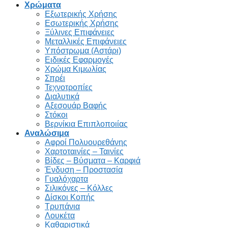
Χρώματα
Εξωτερικής Χρήσης
Εσωτερικής Χρήσης
Ξύλινες Επιφάνειες
Μεταλλικές Επιφάνειες
Υπόστρωμα (Αστάρι)
Ειδικές Εφαρμογές
Χρώμα Κιμωλίας
Σπρέι
Τεχνοτροπίες
Διαλυτικά
Αξεσουάρ Βαφής
Στόκοι
Βερνίκια Επιπλοποιίας
Αναλώσιμα
Αφροί Πολυουρεθάνης
Χαρτοταινίες – Ταινίες
Βίδες – Βύσματα – Καρφιά
Ένδυση – Προστασία
Γυαλόχαρτα
Σιλικόνες – Κόλλες
Δίσκοι Κοπής
Τρυπάνια
Λουκέτα
Καθαριστικά