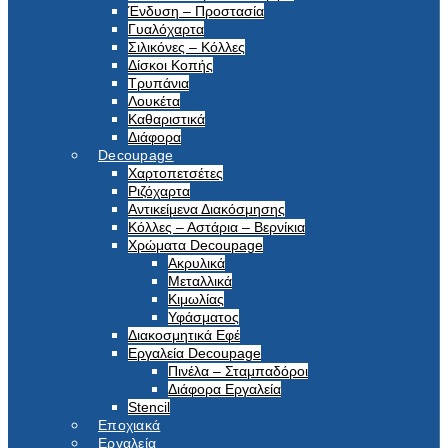
Ένδυση – Προστασία
Γυαλόχαρτα
Σιλικόνες – Κόλλες
Δίσκοι Κοπής
Τρυπάνια
Λουκέτα
Καθαριστικά
Διάφορα
Decoupage
Χαρτοπετσέτες
Ριζόχαρτα
Αντικείμενα Διακόσμησης
Κόλλες – Αστάρια – Βερνίκια
Χρώματα Decoupage
Ακρυλικά
Μεταλλικά
Κιμωλίας
Υφάσματος
Διακοσμητικά Εφέ
Εργαλεία Decoupage
Πινέλα – Σταμπαδόροι
Διάφορα Εργαλεία
Stencil
Εποχιακά
Εργαλεία