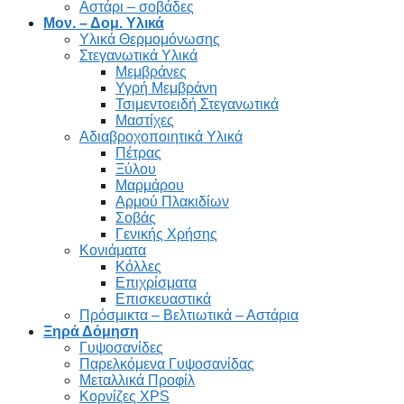
Αστάρι – σοβάδες
Μον. – Δομ. Υλικά
Υλικά Θερμομόνωσης
Στεγανωτικά Υλικά
Μεμβράνες
Υγρή Μεμβράνη
Τσιμεντοειδή Στεγανωτικά
Μαστίχες
Αδιαβροχοποιητικά Υλικά
Πέτρας
Ξύλου
Μαρμάρου
Αρμού Πλακιδίων
Σοβάς
Γενικής Χρήσης
Κονιάματα
Κόλλες
Επιχρίσματα
Επισκευαστικά
Πρόσμικτα – Βελτιωτικά – Αστάρια
Ξηρά Δόμηση
Γυψοσανίδες
Παρελκόμενα Γυψοσανίδας
Μεταλλικά Προφίλ
Κορνίζες XPS