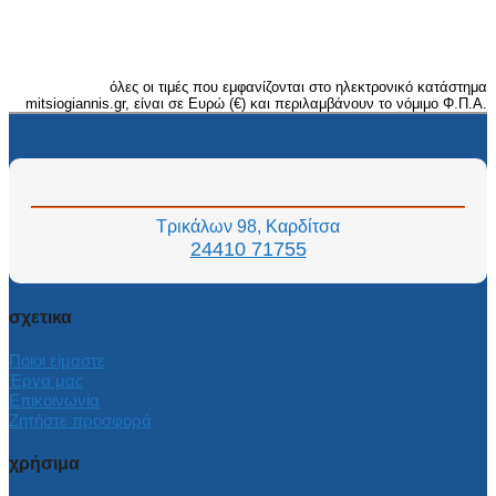
όλες οι τιμές που εμφανίζονται στο ηλεκτρονικό κατάστημα
mitsiogiannis.gr, είναι σε Ευρώ (€) και περιλαμβάνουν το νόμιμο Φ.Π.Α.
Τρικάλων 98, Καρδίτσα
24410 71755
σχετικα
Ποιοι είμαστε
Έργα μας
Επικοινωνία
Ζητήστε προσφορά
χρήσιμα