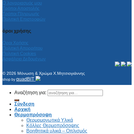
Ο λογαριασμός μου
Τρόποι Αποστολής
Τρόποι Πληρωμής
Πολιτική Επιστροφών
όροι χρήσης
Όροι Χρήσης
Πολιτική Απορρήτου
Πολιτική Cookies
Ασφάλεια Δεδομένων
© 2026 Μόνωση & Χρώμα Χ.Μητσιογιάννης
quadBIT
shop by
Αναζήτηση για:
Σύνδεση
Αρχική
Θερμοπρόσοψη
Θερμομονωτικά Υλικά
Κόλλες Θερμοπρόσοψης
Βοηθητικά υλικά – Οπλισμός