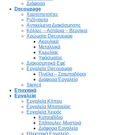
Διάφορα
Decoupage
Χαρτοπετσέτες
Ριζόχαρτα
Αντικείμενα Διακόσμησης
Κόλλες – Αστάρια – Βερνίκια
Χρώματα Decoupage
Ακρυλικά
Μεταλλικά
Κιμωλίας
Υφάσματος
Διακοσμητικά Εφέ
Εργαλεία Decoupage
Πινέλα – Σταμπαδόροι
Διάφορα Εργαλεία
Stencil
Εποχιακά
Εργαλεία
Εργαλεία Κήπου
Εργαλεία Μπαταρίας
Εργαλεία Χειρός
Κατσαβίδια
Σπάτουλες-Μυστριά
Διάφορα Εργαλεία
Ηλεκτρικά Εργαλεία