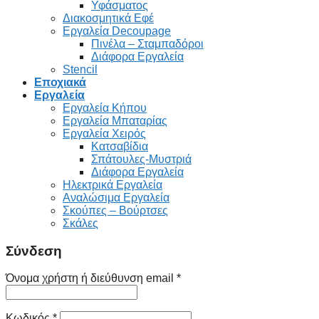
Υφάσματος
Διακοσμητικά Εφέ
Εργαλεία Decoupage
Πινέλα – Σταμπαδόροι
Διάφορα Εργαλεία
Stencil
Εποχιακά
Εργαλεία
Εργαλεία Κήπου
Εργαλεία Μπαταρίας
Εργαλεία Χειρός
Κατσαβίδια
Σπάτουλες-Μυστριά
Διάφορα Εργαλεία
Ηλεκτρικά Εργαλεία
Αναλώσιμα Εργαλεία
Σκούπες – Βούρτσες
Σκάλες
Σύνδεση
Όνομα χρήστη ή διεύθυνση email
*
Κωδικός
*