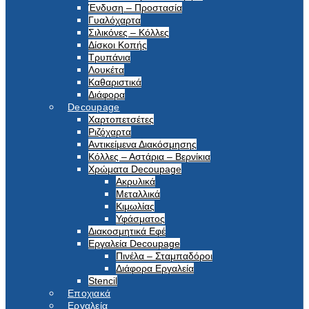
Ένδυση – Προστασία
Γυαλόχαρτα
Σιλικόνες – Κόλλες
Δίσκοι Κοπής
Τρυπάνια
Λουκέτα
Καθαριστικά
Διάφορα
Decoupage
Χαρτοπετσέτες
Ριζόχαρτα
Αντικείμενα Διακόσμησης
Κόλλες – Αστάρια – Βερνίκια
Χρώματα Decoupage
Ακρυλικά
Μεταλλικά
Κιμωλίας
Υφάσματος
Διακοσμητικά Εφέ
Εργαλεία Decoupage
Πινέλα – Σταμπαδόροι
Διάφορα Εργαλεία
Stencil
Εποχιακά
Εργαλεία