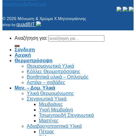
Ασφάλεια Δεδομένων
© 2026 Μόνωση & Χρώμα Χ.Μητσιογιάννης
quadBIT
shop by
Αναζήτηση για:
Σύνδεση
Αρχική
Θερμοπρόσοψη
Θερμομονωτικά Υλικά
Κόλλες Θερμοπρόσοψης
Βοηθητικά υλικά – Οπλισμός
Αστάρι – σοβάδες
Μον. – Δομ. Υλικά
Υλικά Θερμομόνωσης
Στεγανωτικά Υλικά
Μεμβράνες
Υγρή Μεμβράνη
Τσιμεντοειδή Στεγανωτικά
Μαστίχες
Αδιαβροχοποιητικά Υλικά
Πέτρας