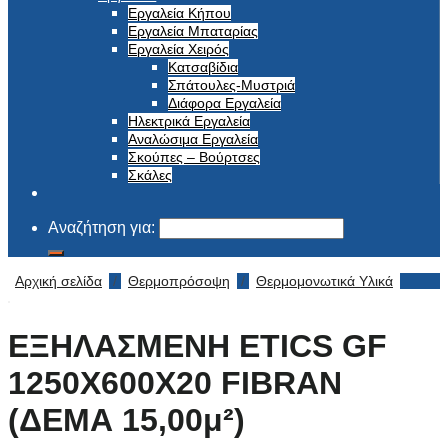
Εργαλεία Κήπου
Εργαλεία Μπαταρίας
Εργαλεία Χειρός
Κατσαβίδια
Σπάτουλες-Μυστριά
Διάφορα Εργαλεία
Ηλεκτρικά Εργαλεία
Αναλώσιμα Εργαλεία
Σκούπες – Βούρτσες
Σκάλες
Αναζήτηση για:
Αρχική σελίδα
/
Θερμοπρόσοψη
/
Θερμομονωτικά Υλικά
ΕΞΗΛΑΣΜΕΝΗ ETICS GF
1250X600X20 FIBRAN
(ΔΕΜΑ 15,00μ²)