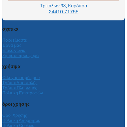
Τρικάλων 98, Καρδίτσα
24410 71755
σχετικα
Ποιοι είμαστε
Έργα μας
Επικοινωνία
Ζητήστε προσφορά
χρήσιμα
Ο λογαριασμός μου
Τρόποι Αποστολής
Τρόποι Πληρωμής
Πολιτική Επιστροφών
όροι χρήσης
Όροι Χρήσης
Πολιτική Απορρήτου
Πολιτική Cookies