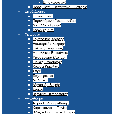
Επισκευαστικά
Πρόσμικτα – Βελτιωτικά – Αστάρια
Ξηρά Δόμηση
Γυψοσανίδες
Παρελκόμενα Γυψοσανίδας
Μεταλλικά Προφίλ
Κορνίζες XPS
Χρώματα
Εξωτερικής Χρήσης
Εσωτερικής Χρήσης
Ξύλινες Επιφάνειες
Μεταλλικές Επιφάνειες
Υπόστρωμα (Αστάρι)
Ειδικές Εφαρμογές
Χρώμα Κιμωλίας
Σπρέι
Τεχνοτροπίες
Διαλυτικά
Αξεσουάρ Βαφής
Στόκοι
Βερνίκια Επιπλοποιίας
Αναλώσιμα
Αφροί Πολυουρεθάνης
Χαρτοταινίες – Ταινίες
Βίδες – Βύσματα – Καρφιά