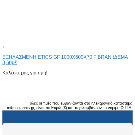
+
ΕΞΗΛΑΣΜΕΝΗ ETICS GF 1000X600X70 FIBRAN (ΔΕΜΑ
3,60μ²)
Καλέστε μας για τιμή!
όλες οι τιμές που εμφανίζονται στο ηλεκτρονικό κατάστημα
mitsiogiannis.gr, είναι σε Ευρώ (€) και περιλαμβάνουν το νόμιμο Φ.Π.Α.