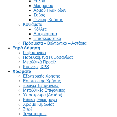
Ξύλου
Μαρμάρου
Αρμού Πλακιδίων
Σοβάς
Γενικής Χρήσης
Κονιάματα
Κόλλες
Επιχρίσματα
Επισκευαστικά
Πρόσμικτα – Βελτιωτικά – Αστάρια
Ξηρά Δόμηση
Γυψοσανίδες
Παρελκόμενα Γυψοσανίδας
Μεταλλικά Προφίλ
Κορνίζες XPS
Χρώματα
Εξωτερικής Χρήσης
Εσωτερικής Χρήσης
Ξύλινες Επιφάνειες
Μεταλλικές Επιφάνειες
Υπόστρωμα (Αστάρι)
Ειδικές Εφαρμογές
Χρώμα Κιμωλίας
Σπρέι
Τεχνοτροπίες