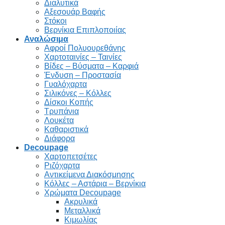
Διαλυτικά
Αξεσουάρ Βαφής
Στόκοι
Βερνίκια Επιπλοποιίας
Αναλώσιμα
Αφροί Πολυουρεθάνης
Χαρτοταινίες – Ταινίες
Βίδες – Βύσματα – Καρφιά
Ένδυση – Προστασία
Γυαλόχαρτα
Σιλικόνες – Κόλλες
Δίσκοι Κοπής
Τρυπάνια
Λουκέτα
Καθαριστικά
Διάφορα
Decoupage
Χαρτοπετσέτες
Ριζόχαρτα
Αντικείμενα Διακόσμησης
Κόλλες – Αστάρια – Βερνίκια
Χρώματα Decoupage
Ακρυλικά
Μεταλλικά
Κιμωλίας