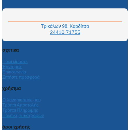
Τρικάλων 98, Καρδίτσα
24410 71755
σχετικα
Ποιοι είμαστε
Έργα μας
Επικοινωνία
Ζητήστε προσφορά
χρήσιμα
Ο λογαριασμός μου
Τρόποι Αποστολής
Τρόποι Πληρωμής
Πολιτική Επιστροφών
όροι χρήσης