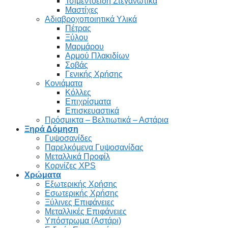
Τσιμεντοειδή Στεγανωτικά
Μαστίχες
Αδιαβροχοποιητικά Υλικά
Πέτρας
Ξύλου
Μαρμάρου
Αρμού Πλακιδίων
Σοβάς
Γενικής Χρήσης
Κονιάματα
Κόλλες
Επιχρίσματα
Επισκευαστικά
Πρόσμικτα – Βελτιωτικά – Αστάρια
Ξηρά Δόμηση
Γυψοσανίδες
Παρελκόμενα Γυψοσανίδας
Μεταλλικά Προφίλ
Κορνίζες XPS
Χρώματα
Εξωτερικής Χρήσης
Εσωτερικής Χρήσης
Ξύλινες Επιφάνειες
Μεταλλικές Επιφάνειες
Υπόστρωμα (Αστάρι)