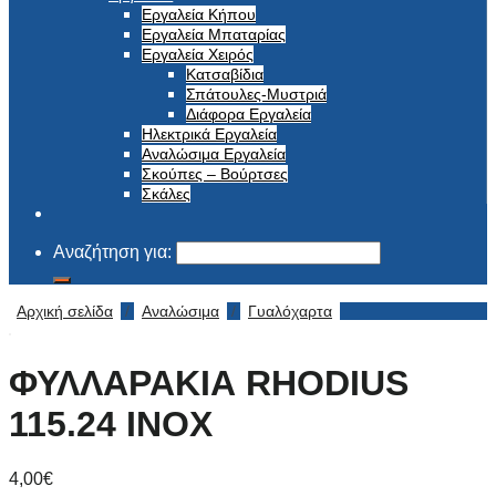
Εργαλεία Κήπου
Εργαλεία Μπαταρίας
Εργαλεία Χειρός
Κατσαβίδια
Σπάτουλες-Μυστριά
Διάφορα Εργαλεία
Ηλεκτρικά Εργαλεία
Αναλώσιμα Εργαλεία
Σκούπες – Βούρτσες
Σκάλες
Αναζήτηση για:
Αρχική σελίδα
/
Αναλώσιμα
/
Γυαλόχαρτα
ΦΥΛΛΑΡΑΚΙΑ RHODIUS
115.24 INOX
4,00
€