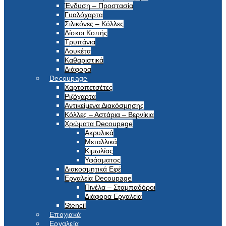
Ένδυση – Προστασία
Γυαλόχαρτα
Σιλικόνες – Κόλλες
Δίσκοι Κοπής
Τρυπάνια
Λουκέτα
Καθαριστικά
Διάφορα
Decoupage
Χαρτοπετσέτες
Ριζόχαρτα
Αντικείμενα Διακόσμησης
Κόλλες – Αστάρια – Βερνίκια
Χρώματα Decoupage
Ακρυλικά
Μεταλλικά
Κιμωλίας
Υφάσματος
Διακοσμητικά Εφέ
Εργαλεία Decoupage
Πινέλα – Σταμπαδόροι
Διάφορα Εργαλεία
Stencil
Εποχιακά
Εργαλεία