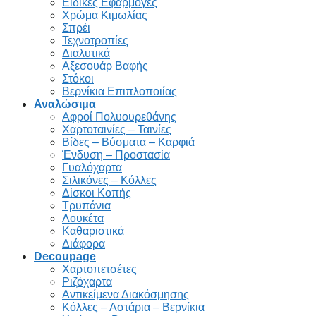
Ειδικές Εφαρμογές
Χρώμα Κιμωλίας
Σπρέι
Τεχνοτροπίες
Διαλυτικά
Αξεσουάρ Βαφής
Στόκοι
Βερνίκια Επιπλοποιίας
Αναλώσιμα
Αφροί Πολυουρεθάνης
Χαρτοταινίες – Ταινίες
Βίδες – Βύσματα – Καρφιά
Ένδυση – Προστασία
Γυαλόχαρτα
Σιλικόνες – Κόλλες
Δίσκοι Κοπής
Τρυπάνια
Λουκέτα
Καθαριστικά
Διάφορα
Decoupage
Χαρτοπετσέτες
Ριζόχαρτα
Αντικείμενα Διακόσμησης
Κόλλες – Αστάρια – Βερνίκια