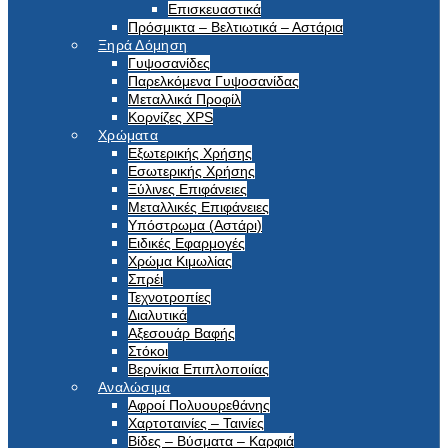
Επισκευαστικά
Πρόσμικτα – Βελτιωτικά – Αστάρια
Ξηρά Δόμηση
Γυψοσανίδες
Παρελκόμενα Γυψοσανίδας
Μεταλλικά Προφίλ
Κορνίζες XPS
Χρώματα
Εξωτερικής Χρήσης
Εσωτερικής Χρήσης
Ξύλινες Επιφάνειες
Μεταλλικές Επιφάνειες
Υπόστρωμα (Αστάρι)
Ειδικές Εφαρμογές
Χρώμα Κιμωλίας
Σπρέι
Τεχνοτροπίες
Διαλυτικά
Αξεσουάρ Βαφής
Στόκοι
Βερνίκια Επιπλοποιίας
Αναλώσιμα
Αφροί Πολυουρεθάνης
Χαρτοταινίες – Ταινίες
Βίδες – Βύσματα – Καρφιά