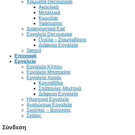
Χρώματα Decoupage
Ακρυλικά
Μεταλλικά
Κιμωλίας
Υφάσματος
Διακοσμητικά Εφέ
Εργαλεία Decoupage
Πινέλα – Σταμπαδόροι
Διάφορα Εργαλεία
Stencil
Εποχιακά
Εργαλεία
Εργαλεία Κήπου
Εργαλεία Μπαταρίας
Εργαλεία Χειρός
Κατσαβίδια
Σπάτουλες-Μυστριά
Διάφορα Εργαλεία
Ηλεκτρικά Εργαλεία
Αναλώσιμα Εργαλεία
Σκούπες – Βούρτσες
Σκάλες
Σύνδεση