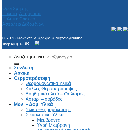
Όροι Χρήσης
Πολιτική Απορρήτου
Πολιτική Cookies
Ασφάλεια Δεδομένων
© 2026 Μόνωση & Χρώμα Χ.Μητσιογιάννης
quadBIT
shop by
Αναζήτηση για:
Σύνδεση
Αρχική
Θερμοπρόσοψη
Θερμομονωτικά Υλικά
Κόλλες Θερμοπρόσοψης
Βοηθητικά υλικά – Οπλισμός
Αστάρι – σοβάδες
Μον. – Δομ. Υλικά
Υλικά Θερμομόνωσης
Στεγανωτικά Υλικά
Μεμβράνες
Υγρή Μεμβράνη