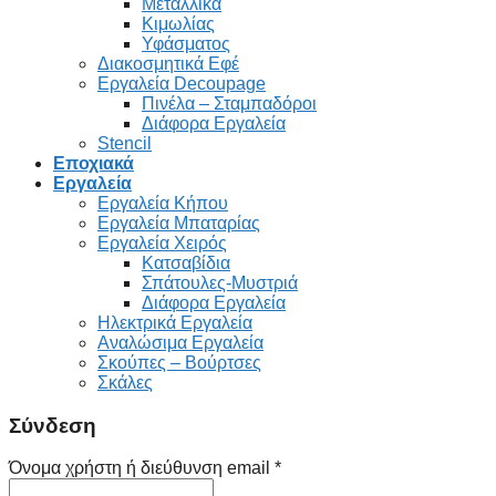
Μεταλλικά
Κιμωλίας
Υφάσματος
Διακοσμητικά Εφέ
Εργαλεία Decoupage
Πινέλα – Σταμπαδόροι
Διάφορα Εργαλεία
Stencil
Εποχιακά
Εργαλεία
Εργαλεία Κήπου
Εργαλεία Μπαταρίας
Εργαλεία Χειρός
Κατσαβίδια
Σπάτουλες-Μυστριά
Διάφορα Εργαλεία
Ηλεκτρικά Εργαλεία
Αναλώσιμα Εργαλεία
Σκούπες – Βούρτσες
Σκάλες
Σύνδεση
Όνομα χρήστη ή διεύθυνση email
*