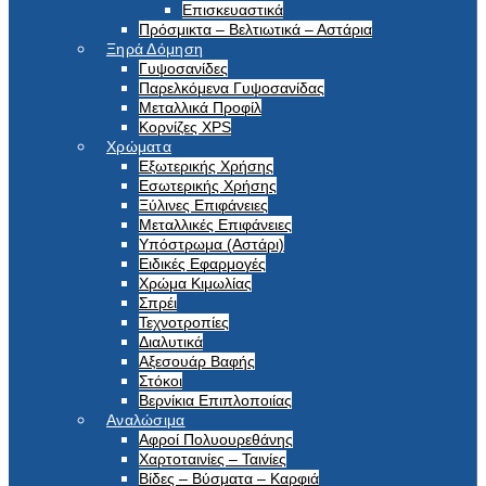
Επισκευαστικά
Πρόσμικτα – Βελτιωτικά – Αστάρια
Ξηρά Δόμηση
Γυψοσανίδες
Παρελκόμενα Γυψοσανίδας
Μεταλλικά Προφίλ
Κορνίζες XPS
Χρώματα
Εξωτερικής Χρήσης
Εσωτερικής Χρήσης
Ξύλινες Επιφάνειες
Μεταλλικές Επιφάνειες
Υπόστρωμα (Αστάρι)
Ειδικές Εφαρμογές
Χρώμα Κιμωλίας
Σπρέι
Τεχνοτροπίες
Διαλυτικά
Αξεσουάρ Βαφής
Στόκοι
Βερνίκια Επιπλοποιίας
Αναλώσιμα
Αφροί Πολυουρεθάνης
Χαρτοταινίες – Ταινίες
Βίδες – Βύσματα – Καρφιά