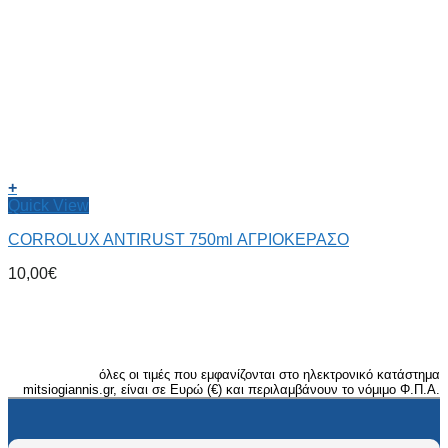
+
Quick View
CORROLUX ANTIRUST 750ml ΑΓΡΙΟΚΕΡΑΣΟ
10,00
€
όλες οι τιμές που εμφανίζονται στο ηλεκτρονικό κατάστημα
mitsiogiannis.gr, είναι σε Ευρώ (€) και περιλαμβάνουν το νόμιμο Φ.Π.Α.