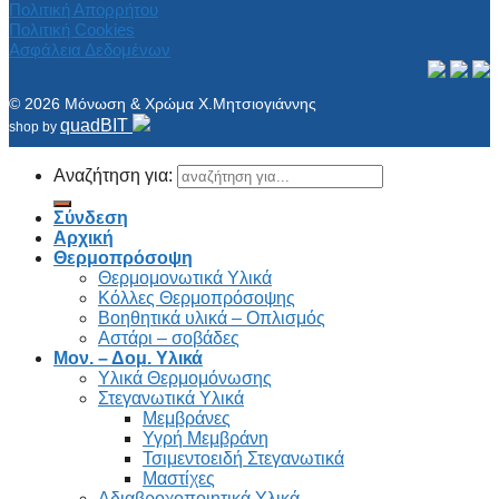
Πολιτική Απορρήτου
Πολιτική Cookies
Ασφάλεια Δεδομένων
© 2026 Μόνωση & Χρώμα Χ.Μητσιογιάννης
quadBIT
shop by
Αναζήτηση για:
Σύνδεση
Αρχική
Θερμοπρόσοψη
Θερμομονωτικά Υλικά
Κόλλες Θερμοπρόσοψης
Βοηθητικά υλικά – Οπλισμός
Αστάρι – σοβάδες
Μον. – Δομ. Υλικά
Υλικά Θερμομόνωσης
Στεγανωτικά Υλικά
Μεμβράνες
Υγρή Μεμβράνη
Τσιμεντοειδή Στεγανωτικά
Μαστίχες
Αδιαβροχοποιητικά Υλικά