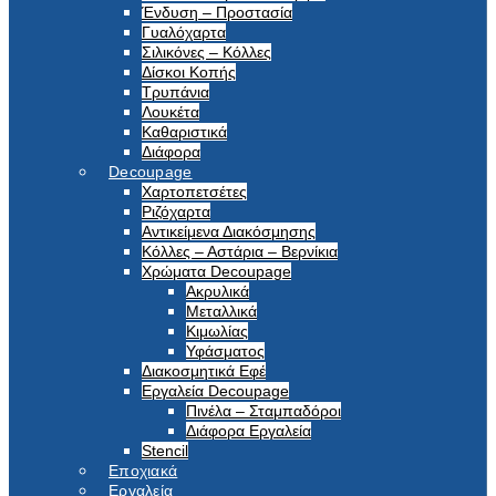
Ένδυση – Προστασία
Γυαλόχαρτα
Σιλικόνες – Κόλλες
Δίσκοι Κοπής
Τρυπάνια
Λουκέτα
Καθαριστικά
Διάφορα
Decoupage
Χαρτοπετσέτες
Ριζόχαρτα
Αντικείμενα Διακόσμησης
Κόλλες – Αστάρια – Βερνίκια
Χρώματα Decoupage
Ακρυλικά
Μεταλλικά
Κιμωλίας
Υφάσματος
Διακοσμητικά Εφέ
Εργαλεία Decoupage
Πινέλα – Σταμπαδόροι
Διάφορα Εργαλεία
Stencil
Εποχιακά
Εργαλεία