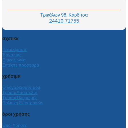
Τρικάλων 98, Καρδίτσα
24410 71755
σχετικα
Ποιοι είμαστε
Έργα μας
Επικοινωνία
Ζητήστε προσφορά
χρήσιμα
Ο λογαριασμός μου
Τρόποι Αποστολής
Τρόποι Πληρωμής
Πολιτική Επιστροφών
όροι χρήσης
Όροι Χρήσης