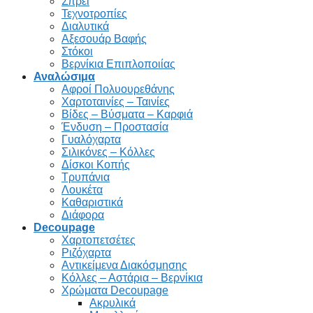
Σπρέι
Τεχνοτροπίες
Διαλυτικά
Αξεσουάρ Βαφής
Στόκοι
Βερνίκια Επιπλοποιίας
Αναλώσιμα
Αφροί Πολυουρεθάνης
Χαρτοταινίες – Ταινίες
Βίδες – Βύσματα – Καρφιά
Ένδυση – Προστασία
Γυαλόχαρτα
Σιλικόνες – Κόλλες
Δίσκοι Κοπής
Τρυπάνια
Λουκέτα
Καθαριστικά
Διάφορα
Decoupage
Χαρτοπετσέτες
Ριζόχαρτα
Αντικείμενα Διακόσμησης
Κόλλες – Αστάρια – Βερνίκια
Χρώματα Decoupage
Ακρυλικά