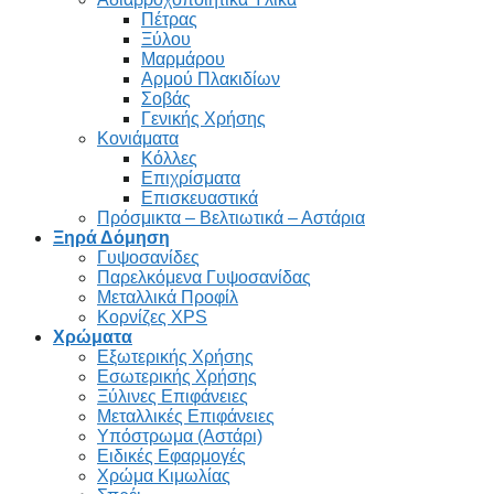
Πέτρας
Ξύλου
Μαρμάρου
Αρμού Πλακιδίων
Σοβάς
Γενικής Χρήσης
Κονιάματα
Κόλλες
Επιχρίσματα
Επισκευαστικά
Πρόσμικτα – Βελτιωτικά – Αστάρια
Ξηρά Δόμηση
Γυψοσανίδες
Παρελκόμενα Γυψοσανίδας
Μεταλλικά Προφίλ
Κορνίζες XPS
Χρώματα
Εξωτερικής Χρήσης
Εσωτερικής Χρήσης
Ξύλινες Επιφάνειες
Μεταλλικές Επιφάνειες
Υπόστρωμα (Αστάρι)
Ειδικές Εφαρμογές
Χρώμα Κιμωλίας