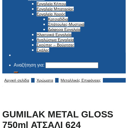
Εργαλεία Κήπου
Εργαλεία Μπαταρίας
Εργαλεία Χειρός
Κατσαβίδια
Σπάτουλες-Μυστριά
Διάφορα Εργαλεία
Ηλεκτρικά Εργαλεία
Αναλώσιμα Εργαλεία
Σκούπες – Βούρτσες
Σκάλες
Αναζήτηση για:
Αρχική σελίδα
/
Χρώματα
/
Μεταλλικές Επιφάνειες
GUMILAK METAL GLOSS
750ml ΑΤΣΑΛΙ 624