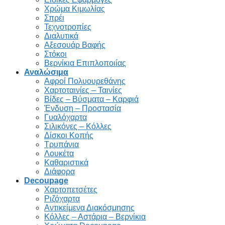
Χρώμα Κιμωλίας
Σπρέι
Τεχνοτροπίες
Διαλυτικά
Αξεσουάρ Βαφής
Στόκοι
Βερνίκια Επιπλοποιίας
Αναλώσιμα
Αφροί Πολυουρεθάνης
Χαρτοταινίες – Ταινίες
Βίδες – Βύσματα – Καρφιά
Ένδυση – Προστασία
Γυαλόχαρτα
Σιλικόνες – Κόλλες
Δίσκοι Κοπής
Τρυπάνια
Λουκέτα
Καθαριστικά
Διάφορα
Decoupage
Χαρτοπετσέτες
Ριζόχαρτα
Αντικείμενα Διακόσμησης
Κόλλες – Αστάρια – Βερνίκια