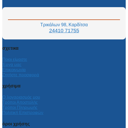
Τρικάλων 98, Καρδίτσα
24410 71755
σχετικα
Ποιοι είμαστε
Έργα μας
Επικοινωνία
Ζητήστε προσφορά
χρήσιμα
Ο λογαριασμός μου
Τρόποι Αποστολής
Τρόποι Πληρωμής
Πολιτική Επιστροφών
όροι χρήσης