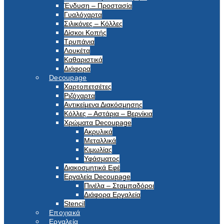
Ένδυση – Προστασία
Γυαλόχαρτα
Σιλικόνες – Κόλλες
Δίσκοι Κοπής
Τρυπάνια
Λουκέτα
Καθαριστικά
Διάφορα
Decoupage
Χαρτοπετσέτες
Ριζόχαρτα
Αντικείμενα Διακόσμησης
Κόλλες – Αστάρια – Βερνίκια
Χρώματα Decoupage
Ακρυλικά
Μεταλλικά
Κιμωλίας
Υφάσματος
Διακοσμητικά Εφέ
Εργαλεία Decoupage
Πινέλα – Σταμπαδόροι
Διάφορα Εργαλεία
Stencil
Εποχιακά
Εργαλεία