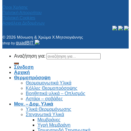
Όροι Χρήσης
Πολιτική Απορρήτου
Πολιτική Cookies
Ασφάλεια Δεδομένων
© 2026 Μόνωση & Χρώμα Χ.Μητσιογιάννης
quadBIT
shop by
Αναζήτηση για:
Σύνδεση
Αρχική
Θερμοπρόσοψη
Θερμομονωτικά Υλικά
Κόλλες Θερμοπρόσοψης
Βοηθητικά υλικά – Οπλισμός
Αστάρι – σοβάδες
Μον. – Δομ. Υλικά
Υλικά Θερμομόνωσης
Στεγανωτικά Υλικά
Μεμβράνες
Υγρή Μεμβράνη
Τσιμεντοειδή Στεγανωτικά