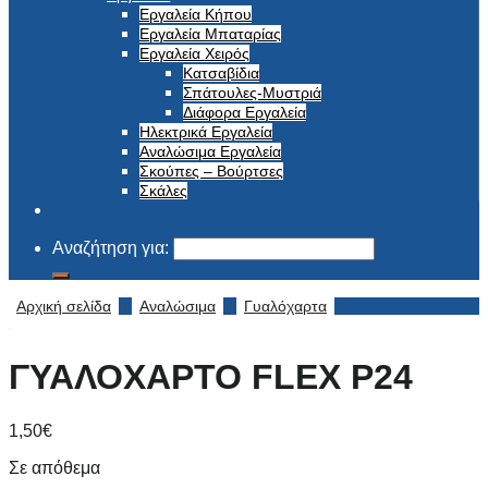
Εργαλεία Κήπου
Εργαλεία Μπαταρίας
Εργαλεία Χειρός
Κατσαβίδια
Σπάτουλες-Μυστριά
Διάφορα Εργαλεία
Ηλεκτρικά Εργαλεία
Αναλώσιμα Εργαλεία
Σκούπες – Βούρτσες
Σκάλες
Αναζήτηση για:
Αρχική σελίδα
/
Αναλώσιμα
/
Γυαλόχαρτα
ΓΥΑΛΟΧΑΡΤΟ FLEX P24
1,50
€
Σε απόθεμα