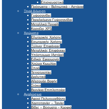
Επισκευαστικά
Πρόσμικτα – Βελτιωτικά – Αστάρια
Ξηρά Δόμηση
Γυψοσανίδες
Παρελκόμενα Γυψοσανίδας
Μεταλλικά Προφίλ
Κορνίζες XPS
Χρώματα
Εξωτερικής Χρήσης
Εσωτερικής Χρήσης
Ξύλινες Επιφάνειες
Μεταλλικές Επιφάνειες
Υπόστρωμα (Αστάρι)
Ειδικές Εφαρμογές
Χρώμα Κιμωλίας
Σπρέι
Τεχνοτροπίες
Διαλυτικά
Αξεσουάρ Βαφής
Στόκοι
Βερνίκια Επιπλοποιίας
Αναλώσιμα
Αφροί Πολυουρεθάνης
Χαρτοταινίες – Ταινίες
Βίδες – Βύσματα – Καρφιά