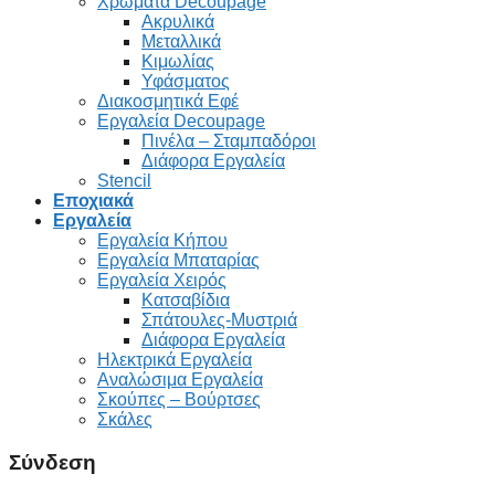
Χρώματα Decoupage
Ακρυλικά
Μεταλλικά
Κιμωλίας
Υφάσματος
Διακοσμητικά Εφέ
Εργαλεία Decoupage
Πινέλα – Σταμπαδόροι
Διάφορα Εργαλεία
Stencil
Εποχιακά
Εργαλεία
Εργαλεία Κήπου
Εργαλεία Μπαταρίας
Εργαλεία Χειρός
Κατσαβίδια
Σπάτουλες-Μυστριά
Διάφορα Εργαλεία
Ηλεκτρικά Εργαλεία
Αναλώσιμα Εργαλεία
Σκούπες – Βούρτσες
Σκάλες
Σύνδεση