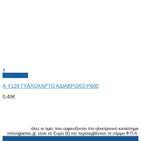
+
Quick View
Α-Υ128 ΓΥΑΛΟΧΑΡΤΟ ΑΔΙΑΒΡΟΧΟ P600
0,40
€
όλες οι τιμές που εμφανίζονται στο ηλεκτρονικό κατάστημα
mitsiogiannis.gr, είναι σε Ευρώ (€) και περιλαμβάνουν το νόμιμο Φ.Π.Α.