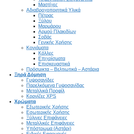
Μαστίχες
Αδιαβροχοποιητικά Υλικά
Πέτρας
Ξύλου
Μαρμάρου
Αρμού Πλακιδίων
Σοβάς
Γενικής Χρήσης
Κονιάματα
Κόλλες
Επιχρίσματα
Επισκευαστικά
Πρόσμικτα – Βελτιωτικά – Αστάρια
Ξηρά Δόμηση
Γυψοσανίδες
Παρελκόμενα Γυψοσανίδας
Μεταλλικά Προφίλ
Κορνίζες XPS
Χρώματα
Εξωτερικής Χρήσης
Εσωτερικής Χρήσης
Ξύλινες Επιφάνειες
Μεταλλικές Επιφάνειες
Υπόστρωμα (Αστάρι)
Ειδικές Εφαρμογές