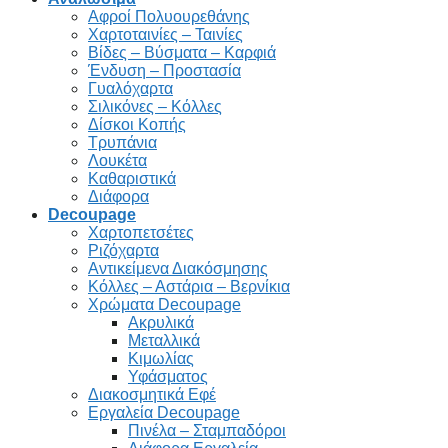
Αφροί Πολυουρεθάνης
Χαρτοταινίες – Ταινίες
Βίδες – Βύσματα – Καρφιά
Ένδυση – Προστασία
Γυαλόχαρτα
Σιλικόνες – Κόλλες
Δίσκοι Κοπής
Τρυπάνια
Λουκέτα
Καθαριστικά
Διάφορα
Decoupage
Χαρτοπετσέτες
Ριζόχαρτα
Αντικείμενα Διακόσμησης
Κόλλες – Αστάρια – Βερνίκια
Χρώματα Decoupage
Ακρυλικά
Μεταλλικά
Κιμωλίας
Υφάσματος
Διακοσμητικά Εφέ
Εργαλεία Decoupage
Πινέλα – Σταμπαδόροι