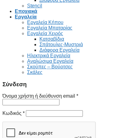
Διάφορα Εργαλεία
Stencil
Εποχιακά
Εργαλεία
Εργαλεία Κήπου
Εργαλεία Μπαταρίας
Εργαλεία Χειρός
Κατσαβίδια
Σπάτουλες-Μυστριά
Διάφορα Εργαλεία
Ηλεκτρικά Εργαλεία
Αναλώσιμα Εργαλεία
Σκούπες – Βούρτσες
Σκάλες
Σύνδεση
Όνομα χρήστη ή διεύθυνση email
*
Κωδικός
*