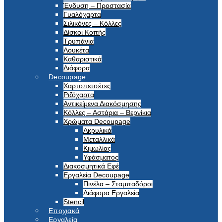
Ένδυση – Προστασία
Γυαλόχαρτα
Σιλικόνες – Κόλλες
Δίσκοι Κοπής
Τρυπάνια
Λουκέτα
Καθαριστικά
Διάφορα
Decoupage
Χαρτοπετσέτες
Ριζόχαρτα
Αντικείμενα Διακόσμησης
Κόλλες – Αστάρια – Βερνίκια
Χρώματα Decoupage
Ακρυλικά
Μεταλλικά
Κιμωλίας
Υφάσματος
Διακοσμητικά Εφέ
Εργαλεία Decoupage
Πινέλα – Σταμπαδόροι
Διάφορα Εργαλεία
Stencil
Εποχιακά
Εργαλεία