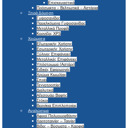
Επισκευαστικά
Πρόσμικτα – Βελτιωτικά – Αστάρια
Ξηρά Δόμηση
Γυψοσανίδες
Παρελκόμενα Γυψοσανίδας
Μεταλλικά Προφίλ
Κορνίζες XPS
Χρώματα
Εξωτερικής Χρήσης
Εσωτερικής Χρήσης
Ξύλινες Επιφάνειες
Μεταλλικές Επιφάνειες
Υπόστρωμα (Αστάρι)
Ειδικές Εφαρμογές
Χρώμα Κιμωλίας
Σπρέι
Τεχνοτροπίες
Διαλυτικά
Αξεσουάρ Βαφής
Στόκοι
Βερνίκια Επιπλοποιίας
Αναλώσιμα
Αφροί Πολυουρεθάνης
Χαρτοταινίες – Ταινίες
Βίδες – Βύσματα – Καρφιά