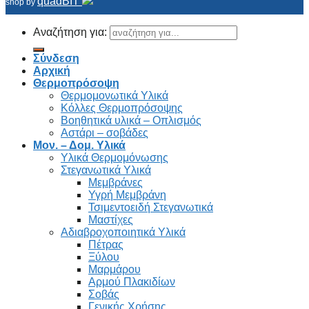
quadBIT
shop by
Αναζήτηση για:
Σύνδεση
Αρχική
Θερμοπρόσοψη
Θερμομονωτικά Υλικά
Κόλλες Θερμοπρόσοψης
Βοηθητικά υλικά – Οπλισμός
Αστάρι – σοβάδες
Μον. – Δομ. Υλικά
Υλικά Θερμομόνωσης
Στεγανωτικά Υλικά
Μεμβράνες
Υγρή Μεμβράνη
Τσιμεντοειδή Στεγανωτικά
Μαστίχες
Αδιαβροχοποιητικά Υλικά
Πέτρας
Ξύλου
Μαρμάρου
Αρμού Πλακιδίων
Σοβάς
Γενικής Χρήσης