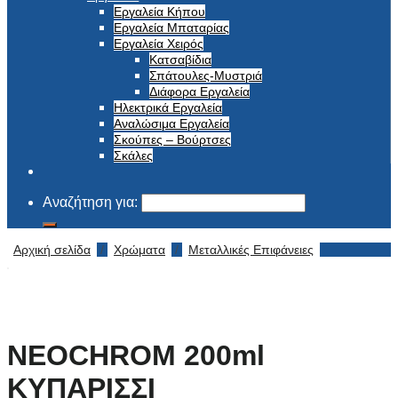
Εργαλεία Κήπου
Εργαλεία Μπαταρίας
Εργαλεία Χειρός
Κατσαβίδια
Σπάτουλες-Μυστριά
Διάφορα Εργαλεία
Ηλεκτρικά Εργαλεία
Αναλώσιμα Εργαλεία
Σκούπες – Βούρτσες
Σκάλες
Αναζήτηση για:
Αρχική σελίδα
/
Χρώματα
/
Μεταλλικές Επιφάνειες
NEOCHROM 200ml
ΚΥΠΑΡΙΣΣΙ