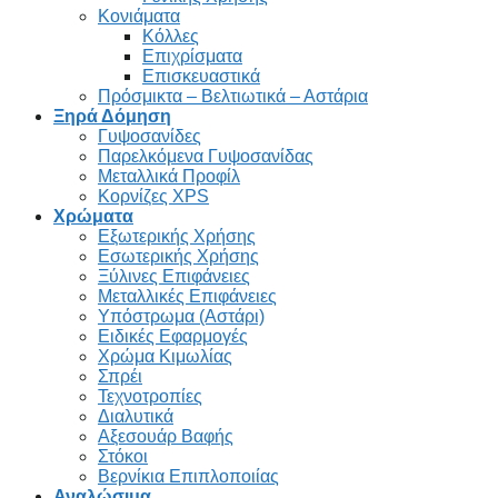
Κονιάματα
Κόλλες
Επιχρίσματα
Επισκευαστικά
Πρόσμικτα – Βελτιωτικά – Αστάρια
Ξηρά Δόμηση
Γυψοσανίδες
Παρελκόμενα Γυψοσανίδας
Μεταλλικά Προφίλ
Κορνίζες XPS
Χρώματα
Εξωτερικής Χρήσης
Εσωτερικής Χρήσης
Ξύλινες Επιφάνειες
Μεταλλικές Επιφάνειες
Υπόστρωμα (Αστάρι)
Ειδικές Εφαρμογές
Χρώμα Κιμωλίας
Σπρέι
Τεχνοτροπίες
Διαλυτικά
Αξεσουάρ Βαφής
Στόκοι
Βερνίκια Επιπλοποιίας
Αναλώσιμα