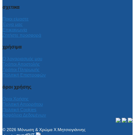
σχετικα
Ποιοι είμαστε
Έργα μας
Επικοινωνία
Ζητήστε προσφορά
χρήσιμα
Ο λογαριασμός μου
Τρόποι Αποστολής
Τρόποι Πληρωμής
Πολιτική Επιστροφών
όροι χρήσης
Όροι Χρήσης
Πολιτική Απορρήτου
Πολιτική Cookies
Ασφάλεια Δεδομένων
© 2026 Μόνωση & Χρώμα Χ.Μητσιογιάννης