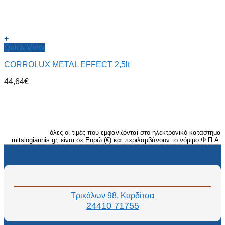
+
Quick View
CORROLUX METAL EFFECT 2,5lt
44,64
€
όλες οι τιμές που εμφανίζονται στο ηλεκτρονικό κατάστημα
mitsiogiannis.gr, είναι σε Ευρώ (€) και περιλαμβάνουν το νόμιμο Φ.Π.Α.
Τρικάλων 98, Καρδίτσα
24410 71755