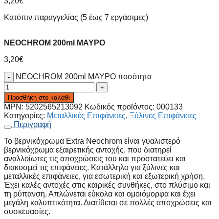
3,20
€
Κατόπιν παραγγελίας (5 έως 7 εργάσιμες)
NEOCHROM 200ml ΜΑΥΡΟ
3,20
€
NEOCHROM 200ml ΜΑΥΡΟ ποσότητα
Προσθήκη στο καλάθι
MPN:
5202565213092
Κωδικός προϊόντος:
000133
Κατηγορίες:
Μεταλλικές Επιφάνειες
,
Ξύλινες Επιφάνειες
Περιγραφή
Το βερνικόχρωμα Extra Neochrom είναι γυαλιστερό
βερνικόχρωμα εξαιρετικής αντοχής, που διατηρεί
αναλλοίωτες τις αποχρώσεις του και προστατεύει και
διακοσμεί τις επιφάνειες. Κατάλληλο για ξύλινες και
μεταλλικές επιφάνειες, για εσωτερική και εξωτερική χρήση.
Έχει καλές αντοχές στις καιρικές συνθήκες, στο πλύσιμο και
τη ρύπανση. Απλώνεται εύκολα και ομοιόμορφα και έχει
μεγάλη καλυπτικότητα. Διατίθεται σε πολλές αποχρώσεις και
συσκευασίες.