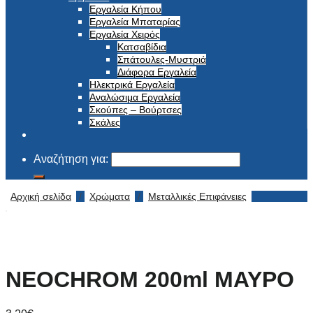
Εργαλεία Κήπου
Εργαλεία Μπαταρίας
Εργαλεία Χειρός
Κατσαβίδια
Σπάτουλες-Μυστριά
Διάφορα Εργαλεία
Ηλεκτρικά Εργαλεία
Αναλώσιμα Εργαλεία
Σκούπες – Βούρτσες
Σκάλες
Αναζήτηση για:
Αρχική σελίδα
/
Χρώματα
/
Μεταλλικές Επιφάνειες
NEOCHROM 200ml ΜΑΥΡΟ