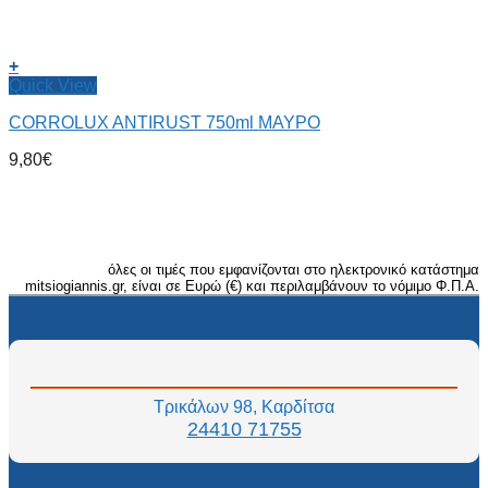
+
Quick View
CORROLUX ANTIRUST 750ml ΜΑΥΡΟ
9,80
€
όλες οι τιμές που εμφανίζονται στο ηλεκτρονικό κατάστημα
mitsiogiannis.gr, είναι σε Ευρώ (€) και περιλαμβάνουν το νόμιμο Φ.Π.Α.
Τρικάλων 98, Καρδίτσα
24410 71755