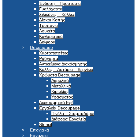
Ένδυση – Προστασία
Γυαλόχαρτα
Σιλικόνες – Κόλλες
Δίσκοι Κοπής
Τρυπάνια
Λουκέτα
Καθαριστικά
Διάφορα
Decoupage
Χαρτοπετσέτες
Ριζόχαρτα
Αντικείμενα Διακόσμησης
Κόλλες – Αστάρια – Βερνίκια
Χρώματα Decoupage
Ακρυλικά
Μεταλλικά
Κιμωλίας
Υφάσματος
Διακοσμητικά Εφέ
Εργαλεία Decoupage
Πινέλα – Σταμπαδόροι
Διάφορα Εργαλεία
Stencil
Εποχιακά
Εργαλεία