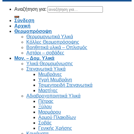
Αναζήτηση για:
Σύνδεση
Αρχική
Θερμοπρόσοψη
Θερμομονωτικά Υλικά
Κόλλες Θερμοπρόσοψης
Βοηθητικά υλικά – Οπλισμός
Αστάρι – σοβάδες
Μον. – Δομ. Υλικά
Υλικά Θερμομόνωσης
Στεγανωτικά Υλικά
Μεμβράνες
Υγρή Μεμβράνη
Τσιμεντοειδή Στεγανωτικά
Μαστίχες
Αδιαβροχοποιητικά Υλικά
Πέτρας
Ξύλου
Μαρμάρου
Αρμού Πλακιδίων
Σοβάς
Γενικής Χρήσης
Κονιάματα