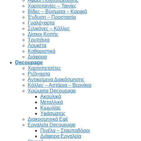
Αφροί Πολυουρεθάνης
Χαρτοταινίες – Ταινίες
Βίδες – Βύσματα – Καρφιά
Ένδυση – Προστασία
Γυαλόχαρτα
Σιλικόνες – Κόλλες
Δίσκοι Κοπής
Τρυπάνια
Λουκέτα
Καθαριστικά
Διάφορα
Decoupage
Χαρτοπετσέτες
Ριζόχαρτα
Αντικείμενα Διακόσμησης
Κόλλες – Αστάρια – Βερνίκια
Χρώματα Decoupage
Ακρυλικά
Μεταλλικά
Κιμωλίας
Υφάσματος
Διακοσμητικά Εφέ
Εργαλεία Decoupage
Πινέλα – Σταμπαδόροι
Διάφορα Εργαλεία