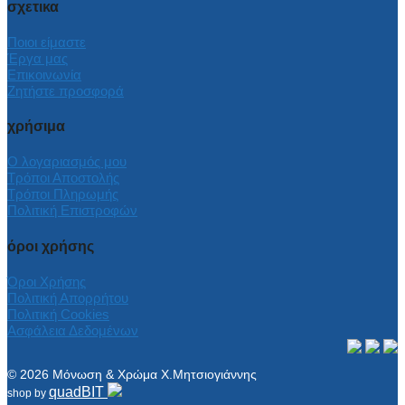
σχετικα
Ποιοι είμαστε
Έργα μας
Επικοινωνία
Ζητήστε προσφορά
χρήσιμα
Ο λογαριασμός μου
Τρόποι Αποστολής
Τρόποι Πληρωμής
Πολιτική Επιστροφών
όροι χρήσης
Όροι Χρήσης
Πολιτική Απορρήτου
Πολιτική Cookies
Ασφάλεια Δεδομένων
© 2026 Μόνωση & Χρώμα Χ.Μητσιογιάννης
quadBIT
shop by