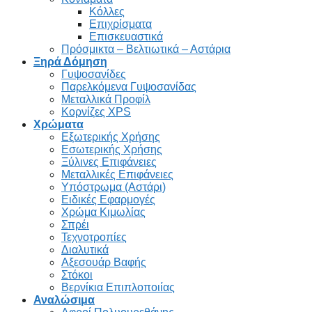
Κόλλες
Επιχρίσματα
Επισκευαστικά
Πρόσμικτα – Βελτιωτικά – Αστάρια
Ξηρά Δόμηση
Γυψοσανίδες
Παρελκόμενα Γυψοσανίδας
Μεταλλικά Προφίλ
Κορνίζες XPS
Χρώματα
Εξωτερικής Χρήσης
Εσωτερικής Χρήσης
Ξύλινες Επιφάνειες
Μεταλλικές Επιφάνειες
Υπόστρωμα (Αστάρι)
Ειδικές Εφαρμογές
Χρώμα Κιμωλίας
Σπρέι
Τεχνοτροπίες
Διαλυτικά
Αξεσουάρ Βαφής
Στόκοι
Βερνίκια Επιπλοποιίας
Αναλώσιμα