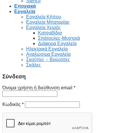
Stencil
Εποχιακά
Εργαλεία
Εργαλεία Κήπου
Εργαλεία Μπαταρίας
Εργαλεία Χειρός
Κατσαβίδια
Σπάτουλες-Μυστριά
Διάφορα Εργαλεία
Ηλεκτρικά Εργαλεία
Αναλώσιμα Εργαλεία
Σκούπες – Βούρτσες
Σκάλες
Σύνδεση
Όνομα χρήστη ή διεύθυνση email
*
Κωδικός
*