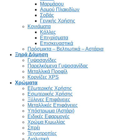
Μαρμάρου
Αρμού Πλακιδίων
Σοβάς
Γενικής Χρήσης
Κονιάματα
Κόλλες
Επιχρίσματα
Επισκευαστικά
Πρόσμικτα – Βελτιωτικά – Αστάρια
Ξηρά Δόμηση
Γυψοσανίδες
Παρελκόμενα Γυψοσανίδας
Μεταλλικά Προφίλ
Κορνίζες XPS
Χρώματα
Εξωτερικής Χρήσης
Εσωτερικής Χρήσης
Ξύλινες Επιφάνειες
Μεταλλικές Επιφάνειες
Υπόστρωμα (Αστάρι)
Ειδικές Εφαρμογές
Χρώμα Κιμωλίας
Σπρέι
Τεχνοτροπίες
Διαλυτικά