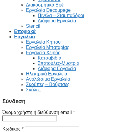
Διακοσμητικά Εφέ
Εργαλεία Decoupage
Πινέλα – Σταμπαδόροι
Διάφορα Εργαλεία
Stencil
Εποχιακά
Εργαλεία
Εργαλεία Κήπου
Εργαλεία Μπαταρίας
Εργαλεία Χειρός
Κατσαβίδια
Σπάτουλες-Μυστριά
Διάφορα Εργαλεία
Ηλεκτρικά Εργαλεία
Αναλώσιμα Εργαλεία
Σκούπες – Βούρτσες
Σκάλες
Σύνδεση
Όνομα χρήστη ή διεύθυνση email
*
Κωδικός
*