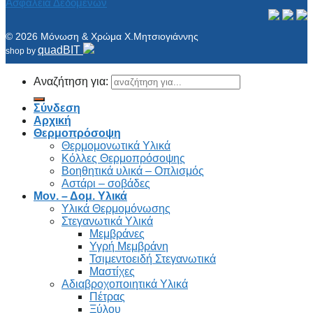
Ασφάλεια Δεδομένων
© 2026 Μόνωση & Χρώμα Χ.Μητσιογιάννης
quadBIT
shop by
Αναζήτηση για:
Σύνδεση
Αρχική
Θερμοπρόσοψη
Θερμομονωτικά Υλικά
Κόλλες Θερμοπρόσοψης
Βοηθητικά υλικά – Οπλισμός
Αστάρι – σοβάδες
Μον. – Δομ. Υλικά
Υλικά Θερμομόνωσης
Στεγανωτικά Υλικά
Μεμβράνες
Υγρή Μεμβράνη
Τσιμεντοειδή Στεγανωτικά
Μαστίχες
Αδιαβροχοποιητικά Υλικά
Πέτρας
Ξύλου