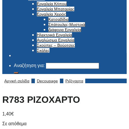
Εργαλεία Κήπου
Εργαλεία Μπαταρίας
Εργαλεία Χειρός
Κατσαβίδια
Σπάτουλες-Μυστριά
Διάφορα Εργαλεία
Ηλεκτρικά Εργαλεία
Αναλώσιμα Εργαλεία
Σκούπες – Βούρτσες
Σκάλες
Αναζήτηση για:
Αρχική σελίδα
/
Decoupage
/
Ριζόχαρτα
R783 ΡΙΖΟΧΑΡΤΟ
1,40
€
Σε απόθεμα