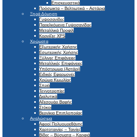
Επισκευαστικά
Πρόσμικτα – Βελτιωτικά – Αστάρια
Ξηρά Δόμηση
Γυψοσανίδες
Παρελκόμενα Γυψοσανίδας
Μεταλλικά Προφίλ
Κορνίζες XPS
Χρώματα
Εξωτερικής Χρήσης
Εσωτερικής Χρήσης
Ξύλινες Επιφάνειες
Μεταλλικές Επιφάνειες
Υπόστρωμα (Αστάρι)
Ειδικές Εφαρμογές
Χρώμα Κιμωλίας
Σπρέι
Τεχνοτροπίες
Διαλυτικά
Αξεσουάρ Βαφής
Στόκοι
Βερνίκια Επιπλοποιίας
Αναλώσιμα
Αφροί Πολυουρεθάνης
Χαρτοταινίες – Ταινίες
Βίδες – Βύσματα – Καρφιά