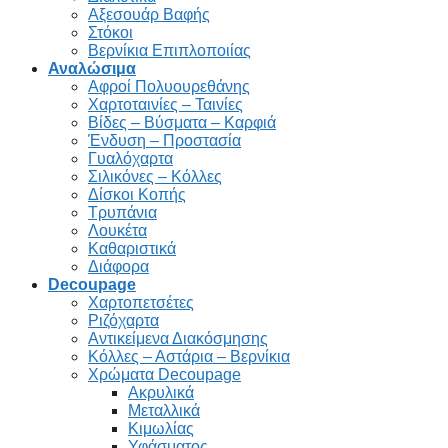
Αξεσουάρ Βαφής
Στόκοι
Βερνίκια Επιπλοποιίας
Αναλώσιμα
Αφροί Πολυουρεθάνης
Χαρτοταινίες – Ταινίες
Βίδες – Βύσματα – Καρφιά
Ένδυση – Προστασία
Γυαλόχαρτα
Σιλικόνες – Κόλλες
Δίσκοι Κοπής
Τρυπάνια
Λουκέτα
Καθαριστικά
Διάφορα
Decoupage
Χαρτοπετσέτες
Ριζόχαρτα
Αντικείμενα Διακόσμησης
Κόλλες – Αστάρια – Βερνίκια
Χρώματα Decoupage
Ακρυλικά
Μεταλλικά
Κιμωλίας
Υφάσματος