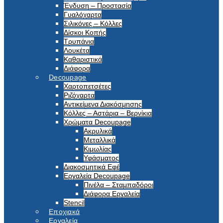
Ένδυση – Προστασία
Γυαλόχαρτα
Σιλικόνες – Κόλλες
Δίσκοι Κοπής
Τρυπάνια
Λουκέτα
Καθαριστικά
Διάφορα
Decoupage
Χαρτοπετσέτες
Ριζόχαρτα
Αντικείμενα Διακόσμησης
Κόλλες – Αστάρια – Βερνίκια
Χρώματα Decoupage
Ακρυλικά
Μεταλλικά
Κιμωλίας
Υφάσματος
Διακοσμητικά Εφέ
Εργαλεία Decoupage
Πινέλα – Σταμπαδόροι
Διάφορα Εργαλεία
Stencil
Εποχιακά
Εργαλεία