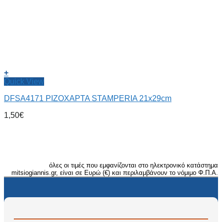
+
Quick View
DFSA4171 ΡΙΖΟΧΑΡΤΑ STAMPERIA 21x29cm
1,50
€
όλες οι τιμές που εμφανίζονται στο ηλεκτρονικό κατάστημα
mitsiogiannis.gr, είναι σε Ευρώ (€) και περιλαμβάνουν το νόμιμο Φ.Π.Α.