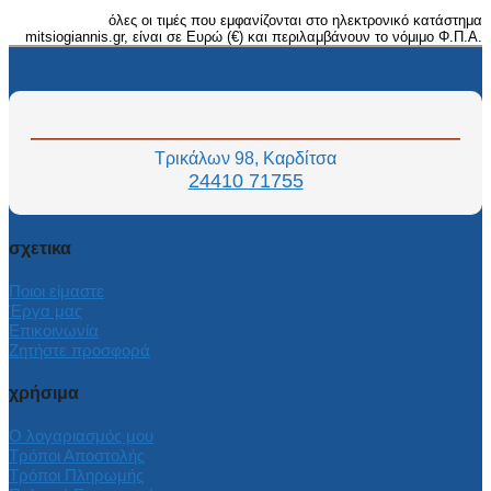
όλες οι τιμές που εμφανίζονται στο ηλεκτρονικό κατάστημα
mitsiogiannis.gr, είναι σε Ευρώ (€) και περιλαμβάνουν το νόμιμο Φ.Π.Α.
Τρικάλων 98, Καρδίτσα
24410 71755
σχετικα
Ποιοι είμαστε
Έργα μας
Επικοινωνία
Ζητήστε προσφορά
χρήσιμα
Ο λογαριασμός μου
Τρόποι Αποστολής
Τρόποι Πληρωμής