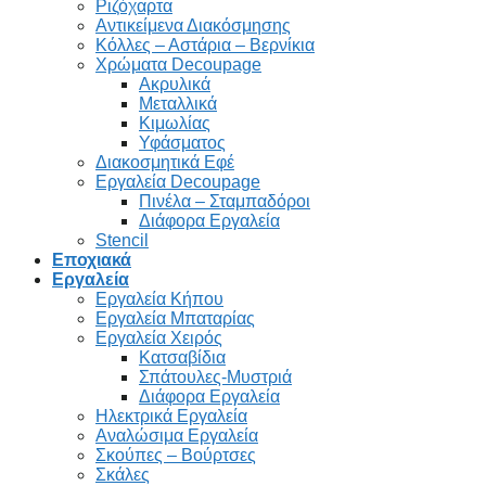
Ριζόχαρτα
Αντικείμενα Διακόσμησης
Κόλλες – Αστάρια – Βερνίκια
Χρώματα Decoupage
Ακρυλικά
Μεταλλικά
Κιμωλίας
Υφάσματος
Διακοσμητικά Εφέ
Εργαλεία Decoupage
Πινέλα – Σταμπαδόροι
Διάφορα Εργαλεία
Stencil
Εποχιακά
Εργαλεία
Εργαλεία Κήπου
Εργαλεία Μπαταρίας
Εργαλεία Χειρός
Κατσαβίδια
Σπάτουλες-Μυστριά
Διάφορα Εργαλεία
Ηλεκτρικά Εργαλεία
Αναλώσιμα Εργαλεία
Σκούπες – Βούρτσες
Σκάλες