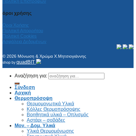
Πολιτική Επιστροφών
όροι χρήσης
Όροι Χρήσης
Πολιτική Απορρήτου
Πολιτική Cookies
Ασφάλεια Δεδομένων
© 2026 Μόνωση & Χρώμα Χ.Μητσιογιάννης
quadBIT
shop by
Αναζήτηση για:
Σύνδεση
Αρχική
Θερμοπρόσοψη
Θερμομονωτικά Υλικά
Κόλλες Θερμοπρόσοψης
Βοηθητικά υλικά – Οπλισμός
Αστάρι – σοβάδες
Μον. – Δομ. Υλικά
Υλικά Θερμομόνωσης