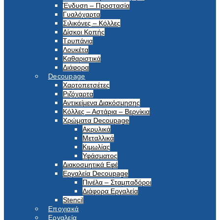
Ένδυση – Προστασία
Γυαλόχαρτα
Σιλικόνες – Κόλλες
Δίσκοι Κοπής
Τρυπάνια
Λουκέτα
Καθαριστικά
Διάφορα
Decoupage
Χαρτοπετσέτες
Ριζόχαρτα
Αντικείμενα Διακόσμησης
Κόλλες – Αστάρια – Βερνίκια
Χρώματα Decoupage
Ακρυλικά
Μεταλλικά
Κιμωλίας
Υφάσματος
Διακοσμητικά Εφέ
Εργαλεία Decoupage
Πινέλα – Σταμπαδόροι
Διάφορα Εργαλεία
Stencil
Εποχιακά
Εργαλεία