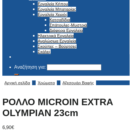
Εργαλεία Κήπου
Εργαλεία Μπαταρίας
Εργαλεία Χειρός
Κατσαβίδια
Σπάτουλες-Μυστριά
Διάφορα Εργαλεία
Ηλεκτρικά Εργαλεία
Αναλώσιμα Εργαλεία
Σκούπες – Βούρτσες
Σκάλες
Αναζήτηση για:
Αρχική σελίδα
/
Χρώματα
/
Αξεσουάρ Βαφής
ΡΟΛΛΟ MICROIN EXTRA
OLYMPIAN 23cm
6,90
€