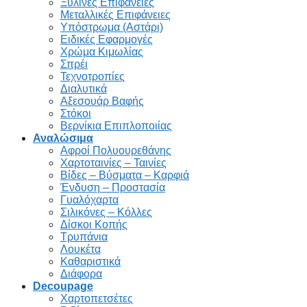
Ξύλινες Επιφάνειες
Μεταλλικές Επιφάνειες
Υπόστρωμα (Αστάρι)
Ειδικές Εφαρμογές
Χρώμα Κιμωλίας
Σπρέι
Τεχνοτροπίες
Διαλυτικά
Αξεσουάρ Βαφής
Στόκοι
Βερνίκια Επιπλοποιίας
Αναλώσιμα
Αφροί Πολυουρεθάνης
Χαρτοταινίες – Ταινίες
Βίδες – Βύσματα – Καρφιά
Ένδυση – Προστασία
Γυαλόχαρτα
Σιλικόνες – Κόλλες
Δίσκοι Κοπής
Τρυπάνια
Λουκέτα
Καθαριστικά
Διάφορα
Decoupage
Χαρτοπετσέτες