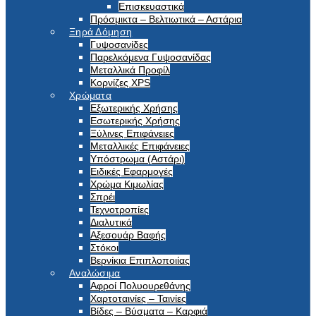
Επισκευαστικά
Πρόσμικτα – Βελτιωτικά – Αστάρια
Ξηρά Δόμηση
Γυψοσανίδες
Παρελκόμενα Γυψοσανίδας
Μεταλλικά Προφίλ
Κορνίζες XPS
Χρώματα
Εξωτερικής Χρήσης
Εσωτερικής Χρήσης
Ξύλινες Επιφάνειες
Μεταλλικές Επιφάνειες
Υπόστρωμα (Αστάρι)
Ειδικές Εφαρμογές
Χρώμα Κιμωλίας
Σπρέι
Τεχνοτροπίες
Διαλυτικά
Αξεσουάρ Βαφής
Στόκοι
Βερνίκια Επιπλοποιίας
Αναλώσιμα
Αφροί Πολυουρεθάνης
Χαρτοταινίες – Ταινίες
Βίδες – Βύσματα – Καρφιά