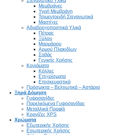
Στεγανωτικά Υλικά
Μεμβράνες
Υγρή Μεμβράνη
Τσιμεντοειδή Στεγανωτικά
Μαστίχες
Αδιαβροχοποιητικά Υλικά
Πέτρας
Ξύλου
Μαρμάρου
Αρμού Πλακιδίων
Σοβάς
Γενικής Χρήσης
Κονιάματα
Κόλλες
Επιχρίσματα
Επισκευαστικά
Πρόσμικτα – Βελτιωτικά – Αστάρια
Ξηρά Δόμηση
Γυψοσανίδες
Παρελκόμενα Γυψοσανίδας
Μεταλλικά Προφίλ
Κορνίζες XPS
Χρώματα
Εξωτερικής Χρήσης
Εσωτερικής Χρήσης