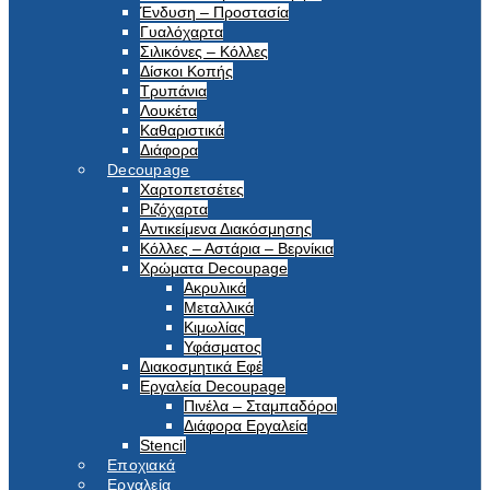
Ένδυση – Προστασία
Γυαλόχαρτα
Σιλικόνες – Κόλλες
Δίσκοι Κοπής
Τρυπάνια
Λουκέτα
Καθαριστικά
Διάφορα
Decoupage
Χαρτοπετσέτες
Ριζόχαρτα
Αντικείμενα Διακόσμησης
Κόλλες – Αστάρια – Βερνίκια
Χρώματα Decoupage
Ακρυλικά
Μεταλλικά
Κιμωλίας
Υφάσματος
Διακοσμητικά Εφέ
Εργαλεία Decoupage
Πινέλα – Σταμπαδόροι
Διάφορα Εργαλεία
Stencil
Εποχιακά
Εργαλεία