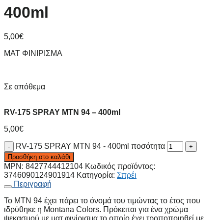
400ml
5,00
€
ΜΑΤ ΦΙΝΙΡΙΣΜΑ
Σε απόθεμα
RV-175 SPRAY MTN 94 – 400ml
5,00
€
RV-175 SPRAY MTN 94 - 400ml ποσότητα
Προσθήκη στο καλάθι
MPN:
8427744412104
Κωδικός προϊόντος:
3746090124901914
Κατηγορία:
Σπρέι
Περιγραφή
Το MTN 94 έχει πάρει το όνομά του τιμώντας το έτος που
ιδρύθηκε η Montana Colors. Πρόκειται για ένα χρώμα
ψεκασμού με ματ φινίρισμα το οποίο έχει τροποποιηθεί με