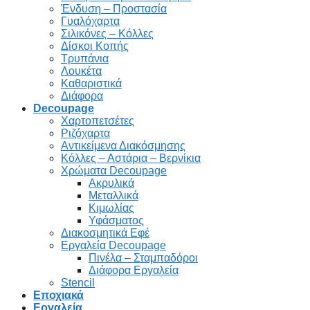
Ένδυση – Προστασία
Γυαλόχαρτα
Σιλικόνες – Κόλλες
Δίσκοι Κοπής
Τρυπάνια
Λουκέτα
Καθαριστικά
Διάφορα
Decoupage
Χαρτοπετσέτες
Ριζόχαρτα
Αντικείμενα Διακόσμησης
Κόλλες – Αστάρια – Βερνίκια
Χρώματα Decoupage
Ακρυλικά
Μεταλλικά
Κιμωλίας
Υφάσματος
Διακοσμητικά Εφέ
Εργαλεία Decoupage
Πινέλα – Σταμπαδόροι
Διάφορα Εργαλεία
Stencil
Εποχιακά
Εργαλεία