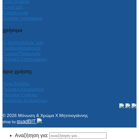
Ποιοι είμαστε
Έργα μας
Επικοινωνία
Ζητήστε προσφορά
χρήσιμα
Ο λογαριασμός μου
Τρόποι Αποστολής
Τρόποι Πληρωμής
Πολιτική Επιστροφών
όροι χρήσης
Όροι Χρήσης
Πολιτική Απορρήτου
Πολιτική Cookies
Ασφάλεια Δεδομένων
© 2026 Μόνωση & Χρώμα Χ.Μητσιογιάννης
quadBIT
shop by
Αναζήτηση για: