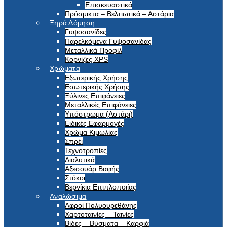
Επισκευαστικά
Πρόσμικτα – Βελτιωτικά – Αστάρια
Ξηρά Δόμηση
Γυψοσανίδες
Παρελκόμενα Γυψοσανίδας
Μεταλλικά Προφίλ
Κορνίζες XPS
Χρώματα
Εξωτερικής Χρήσης
Εσωτερικής Χρήσης
Ξύλινες Επιφάνειες
Μεταλλικές Επιφάνειες
Υπόστρωμα (Αστάρι)
Ειδικές Εφαρμογές
Χρώμα Κιμωλίας
Σπρέι
Τεχνοτροπίες
Διαλυτικά
Αξεσουάρ Βαφής
Στόκοι
Βερνίκια Επιπλοποιίας
Αναλώσιμα
Αφροί Πολυουρεθάνης
Χαρτοταινίες – Ταινίες
Βίδες – Βύσματα – Καρφιά