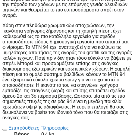
την πάροδο των χρόνων με τις επόμενης γενιάς αλκυδικών
ρητινών και θεωρείται το πιο ευπροσάρμοστο σπρέι στην
αγορά.
Χάρη στην πληθώρα χρωματικών αποχρώσεων, την
ικανότητα γρήγορης ξήρανσης και τη χαμηλή πίεση, έχει
καθιερωθεί ως το πιο κατάλληλο εργαλείο για σχεδόν
οποιασδήποτε είδους δημιουργική εργασία που απαιτεί ματ
φινίρισμα. Το MTN 94 έχει αναπτυχθεί για να καλύψει τις
υψηλότερες απαιτήσεις της αγοράς του graffiti και της αγοράς
καλών τεχνών. Ποτέ πριν δεν ήταν τόσο εύκολο να βάψετε με
σπρέι. Μπορεί και προσαρμόζεται επίσης στις ανάγκες
διακόσμησης εξωτερικών και εσωτερικών χώρων. Η χαμηλή
πίεση και το ομαλό σύστημα βαλβίδων κάνουν το MTN 94
ένα εξαιρετικά εύκολο χρώμα spray για να το χειριστεί ο
οποιοσδήποτε. Η ικανότητά του να στεγνώνει γρήγορα
εμποδίζει τις σταγόνες (νερά) και επίσης επιτρέπει σχεδόν
άμεσο 2ο και 3ο πέρασμα βαφής. Ωστόσο, μία από τις πιο
σημαντικές πτυχές της σειράς 94 είναι η μεγάλη ποικιλία
χρωμάτων υψηλής αδιαφάνειας. Η ευρεία επιλογή θα σας
διευκολύνει να βρείτε τον ιδανικό τόνο που θα ταιριάζει στις
ανάγκες σας.
Επιπρόσθετες Πληροφορίες
Βάρος
0.4 kg