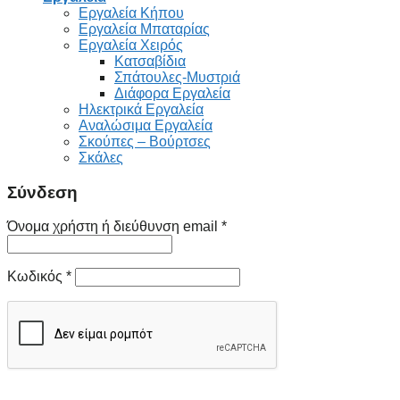
Εργαλεία Κήπου
Εργαλεία Μπαταρίας
Εργαλεία Χειρός
Κατσαβίδια
Σπάτουλες-Μυστριά
Διάφορα Εργαλεία
Ηλεκτρικά Εργαλεία
Αναλώσιμα Εργαλεία
Σκούπες – Βούρτσες
Σκάλες
Σύνδεση
Όνομα χρήστη ή διεύθυνση email
*
Κωδικός
*