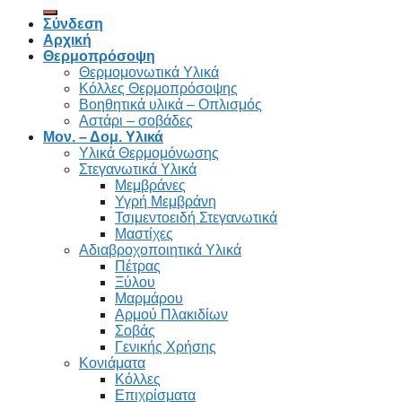
Σύνδεση
Αρχική
Θερμοπρόσοψη
Θερμομονωτικά Υλικά
Κόλλες Θερμοπρόσοψης
Βοηθητικά υλικά – Οπλισμός
Αστάρι – σοβάδες
Μον. – Δομ. Υλικά
Υλικά Θερμομόνωσης
Στεγανωτικά Υλικά
Μεμβράνες
Υγρή Μεμβράνη
Τσιμεντοειδή Στεγανωτικά
Μαστίχες
Αδιαβροχοποιητικά Υλικά
Πέτρας
Ξύλου
Μαρμάρου
Αρμού Πλακιδίων
Σοβάς
Γενικής Χρήσης
Κονιάματα
Κόλλες
Επιχρίσματα