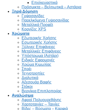
Επισκευαστικά
Πρόσμικτα – Βελτιωτικά – Αστάρια
Ξηρά Δόμηση
Γυψοσανίδες
Παρελκόμενα Γυψοσανίδας
Μεταλλικά Προφίλ
Κορνίζες XPS
Χρώματα
Εξωτερικής Χρήσης
Εσωτερικής Χρήσης
Ξύλινες Επιφάνειες
Μεταλλικές Επιφάνειες
Υπόστρωμα (Αστάρι)
Ειδικές Εφαρμογές
Χρώμα Κιμωλίας
Σπρέι
Τεχνοτροπίες
Διαλυτικά
Αξεσουάρ Βαφής
Στόκοι
Βερνίκια Επιπλοποιίας
Αναλώσιμα
Αφροί Πολυουρεθάνης
Χαρτοταινίες – Ταινίες
Βίδες – Βύσματα – Καρφιά