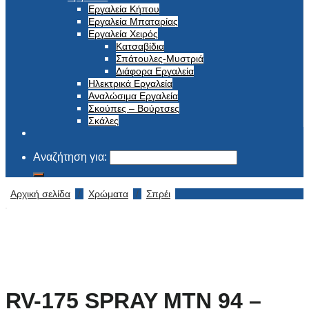
Εργαλεία Κήπου
Εργαλεία Μπαταρίας
Εργαλεία Χειρός
Κατσαβίδια
Σπάτουλες-Μυστριά
Διάφορα Εργαλεία
Ηλεκτρικά Εργαλεία
Αναλώσιμα Εργαλεία
Σκούπες – Βούρτσες
Σκάλες
Αναζήτηση για:
Αρχική σελίδα
/
Χρώματα
/
Σπρέι
RV-175 SPRAY MTN 94 –