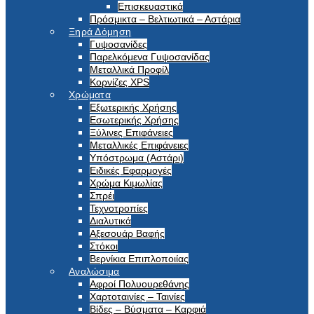
Επισκευαστικά
Πρόσμικτα – Βελτιωτικά – Αστάρια
Ξηρά Δόμηση
Γυψοσανίδες
Παρελκόμενα Γυψοσανίδας
Μεταλλικά Προφίλ
Κορνίζες XPS
Χρώματα
Εξωτερικής Χρήσης
Εσωτερικής Χρήσης
Ξύλινες Επιφάνειες
Μεταλλικές Επιφάνειες
Υπόστρωμα (Αστάρι)
Ειδικές Εφαρμογές
Χρώμα Κιμωλίας
Σπρέι
Τεχνοτροπίες
Διαλυτικά
Αξεσουάρ Βαφής
Στόκοι
Βερνίκια Επιπλοποιίας
Αναλώσιμα
Αφροί Πολυουρεθάνης
Χαρτοταινίες – Ταινίες
Βίδες – Βύσματα – Καρφιά