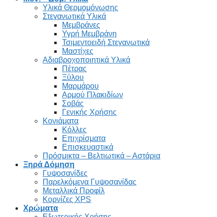
Υλικά Θερμομόνωσης
Στεγανωτικά Υλικά
Μεμβράνες
Υγρή Μεμβράνη
Τσιμεντοειδή Στεγανωτικά
Μαστίχες
Αδιαβροχοποιητικά Υλικά
Πέτρας
Ξύλου
Μαρμάρου
Αρμού Πλακιδίων
Σοβάς
Γενικής Χρήσης
Κονιάματα
Κόλλες
Επιχρίσματα
Επισκευαστικά
Πρόσμικτα – Βελτιωτικά – Αστάρια
Ξηρά Δόμηση
Γυψοσανίδες
Παρελκόμενα Γυψοσανίδας
Μεταλλικά Προφίλ
Κορνίζες XPS
Χρώματα
Εξωτερικής Χρήσης