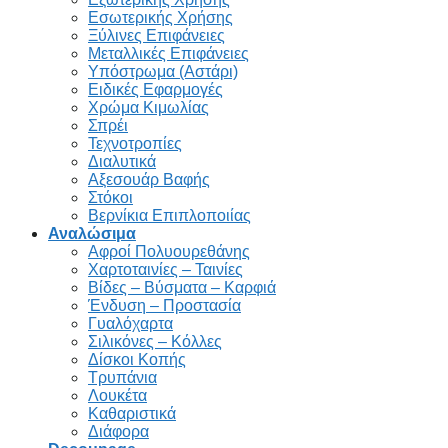
Εσωτερικής Χρήσης
Ξύλινες Επιφάνειες
Μεταλλικές Επιφάνειες
Υπόστρωμα (Αστάρι)
Ειδικές Εφαρμογές
Χρώμα Κιμωλίας
Σπρέι
Τεχνοτροπίες
Διαλυτικά
Αξεσουάρ Βαφής
Στόκοι
Βερνίκια Επιπλοποιίας
Αναλώσιμα
Αφροί Πολυουρεθάνης
Χαρτοταινίες – Ταινίες
Βίδες – Βύσματα – Καρφιά
Ένδυση – Προστασία
Γυαλόχαρτα
Σιλικόνες – Κόλλες
Δίσκοι Κοπής
Τρυπάνια
Λουκέτα
Καθαριστικά
Διάφορα