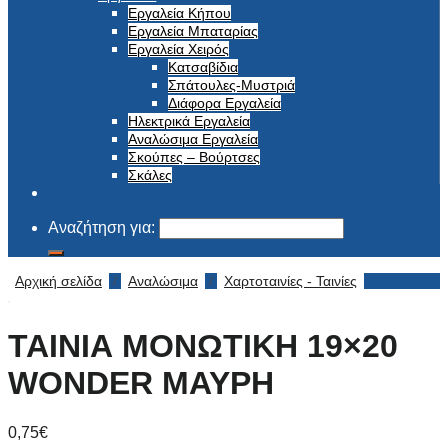
Εργαλεία Κήπου
Εργαλεία Μπαταρίας
Εργαλεία Χειρός
Κατσαβίδια
Σπάτουλες-Μυστριά
Διάφορα Εργαλεία
Ηλεκτρικά Εργαλεία
Αναλώσιμα Εργαλεία
Σκούπες – Βούρτσες
Σκάλες
Αναζήτηση για:
Αρχική σελίδα
/
Αναλώσιμα
/
Χαρτοταινίες - Ταινίες
ΤΑΙΝΙΑ ΜΟΝΩΤΙΚΗ 19×20
WONDER ΜΑΥΡΗ
0,75
€