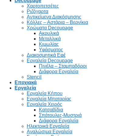
Decoupage
Χαρτοπετσέτες
Ριζόχαρτα
Αντικείμενα Διακόσμησης
Κόλλες – Αστάρια – Βερνίκια
Χρώματα Decoupage
Ακρυλικά
Μεταλλικά
Κιμωλίας
Υφάσματος
Διακοσμητικά Εφέ
Εργαλεία Decoupage
Πινέλα – Σταμπαδόροι
Διάφορα Εργαλεία
Stencil
Εποχιακά
Εργαλεία
Εργαλεία Κήπου
Εργαλεία Μπαταρίας
Εργαλεία Χειρός
Κατσαβίδια
Σπάτουλες-Μυστριά
Διάφορα Εργαλεία
Ηλεκτρικά Εργαλεία
Αναλώσιμα Εργαλεία