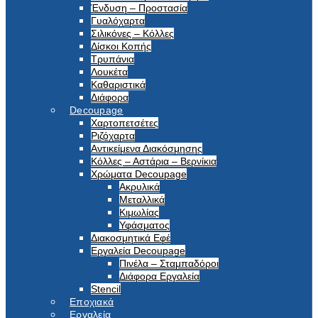
Ένδυση – Προστασία
Γυαλόχαρτα
Σιλικόνες – Κόλλες
Δίσκοι Κοπής
Τρυπάνια
Λουκέτα
Καθαριστικά
Διάφορα
Decoupage
Χαρτοπετσέτες
Ριζόχαρτα
Αντικείμενα Διακόσμησης
Κόλλες – Αστάρια – Βερνίκια
Χρώματα Decoupage
Ακρυλικά
Μεταλλικά
Κιμωλίας
Υφάσματος
Διακοσμητικά Εφέ
Εργαλεία Decoupage
Πινέλα – Σταμπαδόροι
Διάφορα Εργαλεία
Stencil
Εποχιακά
Εργαλεία