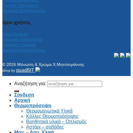
Τρόποι Πληρωμής
Πολιτική Επιστροφών
όροι χρήσης
Όροι Χρήσης
Πολιτική Απορρήτου
Πολιτική Cookies
Ασφάλεια Δεδομένων
© 2026 Μόνωση & Χρώμα Χ.Μητσιογιάννης
quadBIT
shop by
Αναζήτηση για:
Σύνδεση
Αρχική
Θερμοπρόσοψη
Θερμομονωτικά Υλικά
Κόλλες Θερμοπρόσοψης
Βοηθητικά υλικά – Οπλισμός
Αστάρι – σοβάδες
Μον. – Δομ. Υλικά