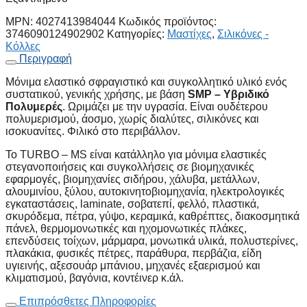
MPN:
4027413984044
Κωδικός προϊόντος:
3746090124902902
Κατηγορίες:
Μαστίχες
,
Σιλικόνες -
Κόλλες
Περιγραφή
Μόνιμα ελαστικό σφραγιστικό και συγκολλητικό υλικό ενός
συστατικού, γενικής χρήσης, με βάση
SMP – Υβριδικό
Πολυμερές
. Ωριμάζει με την υγρασία. Είναι ουδέτερου
πολυμερισμού, άοσμο, χωρίς διαλύτες, σιλικόνες και
ισοκυανίτες. Φιλικό στο περιβάλλον.
Το TURBO – MS είναι κατάλληλο για μόνιμα ελαστικές
στεγανοποιήσεις και συγκολλήσεις σε βιομηχανικές
εφαρμογές, βιομηχανίες σιδήρου, χάλυβα, μετάλλων,
αλουμινίου, ξύλου, αυτοκινητοβιομηχανία, ηλεκτρολογικές
εγκαταστάσεις, laminate, σοβατεπί, φελλό, πλαστικά,
σκυρόδεμα, πέτρα, γύψο, κεραμικά, καθρέπτες, διακοσμητικά
πάνελ, θερμομονωτικές και ηχομονωτικές πλάκες,
επενδύσεις τοίχων, μάρμαρα, μονωτικά υλικά, πολυστερίνες,
πλακάκια, φυσικές πέτρες, παράθυρα, περβάζια, είδη
υγιεινής, αξεσουάρ μπάνιου, μηχανές εξαερισμού και
κλιματισμού, βαγόνια, κοντέινερ κ.άλ.
Επιπρόσθετες Πληροφορίες