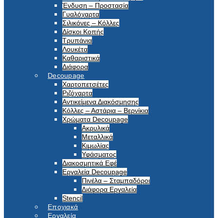
Ένδυση – Προστασία
Γυαλόχαρτα
Σιλικόνες – Κόλλες
Δίσκοι Κοπής
Τρυπάνια
Λουκέτα
Καθαριστικά
Διάφορα
Decoupage
Χαρτοπετσέτες
Ριζόχαρτα
Αντικείμενα Διακόσμησης
Κόλλες – Αστάρια – Βερνίκια
Χρώματα Decoupage
Ακρυλικά
Μεταλλικά
Κιμωλίας
Υφάσματος
Διακοσμητικά Εφέ
Εργαλεία Decoupage
Πινέλα – Σταμπαδόροι
Διάφορα Εργαλεία
Stencil
Εποχιακά
Εργαλεία