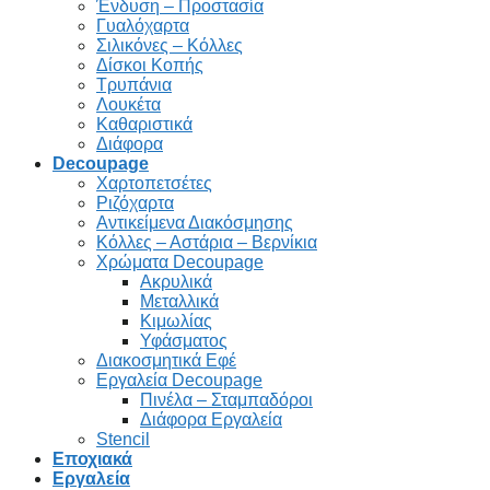
Ένδυση – Προστασία
Γυαλόχαρτα
Σιλικόνες – Κόλλες
Δίσκοι Κοπής
Τρυπάνια
Λουκέτα
Καθαριστικά
Διάφορα
Decoupage
Χαρτοπετσέτες
Ριζόχαρτα
Αντικείμενα Διακόσμησης
Κόλλες – Αστάρια – Βερνίκια
Χρώματα Decoupage
Ακρυλικά
Μεταλλικά
Κιμωλίας
Υφάσματος
Διακοσμητικά Εφέ
Εργαλεία Decoupage
Πινέλα – Σταμπαδόροι
Διάφορα Εργαλεία
Stencil
Εποχιακά
Εργαλεία