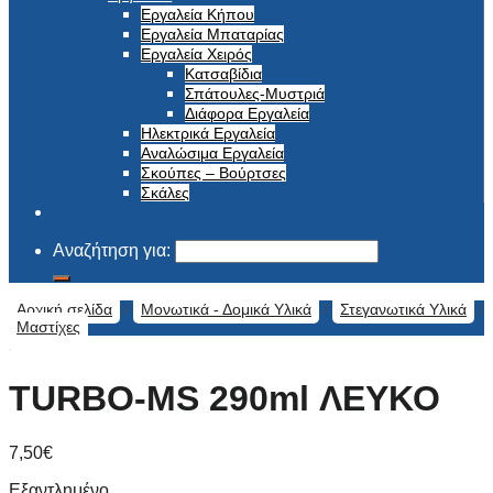
Εργαλεία Κήπου
Εργαλεία Μπαταρίας
Εργαλεία Χειρός
Κατσαβίδια
Σπάτουλες-Μυστριά
Διάφορα Εργαλεία
Ηλεκτρικά Εργαλεία
Αναλώσιμα Εργαλεία
Σκούπες – Βούρτσες
Σκάλες
Αναζήτηση για:
Αρχική σελίδα
/
Μονωτικά - Δομικά Υλικά
/
Στεγανωτικά Υλικά
/
Μαστίχες
TURBO-MS 290ml ΛΕΥΚΟ
7,50
€
Εξαντλημένο