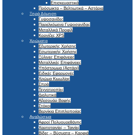
Επισκευαστικά
Πρόσμικτα – Βελτιωτικά – Αστάρια
Ξηρά Δόμηση
Γυψοσανίδες
Παρελκόμενα Γυψοσανίδας
Μεταλλικά Προφίλ
Κορνίζες XPS
Χρώματα
Εξωτερικής Χρήσης
Εσωτερικής Χρήσης
Ξύλινες Επιφάνειες
Μεταλλικές Επιφάνειες
Υπόστρωμα (Αστάρι)
Ειδικές Εφαρμογές
Χρώμα Κιμωλίας
Σπρέι
Τεχνοτροπίες
Διαλυτικά
Αξεσουάρ Βαφής
Στόκοι
Βερνίκια Επιπλοποιίας
Αναλώσιμα
Αφροί Πολυουρεθάνης
Χαρτοταινίες – Ταινίες
Βίδες – Βύσματα – Καρφιά