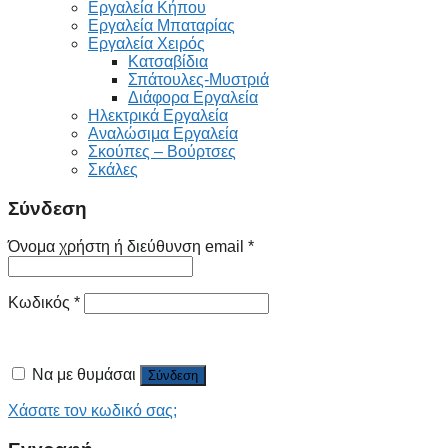
Εργαλεία Κήπου
Εργαλεία Μπαταρίας
Εργαλεία Χειρός
Κατσαβίδια
Σπάτουλες-Μυστριά
Διάφορα Εργαλεία
Ηλεκτρικά Εργαλεία
Αναλώσιμα Εργαλεία
Σκούπες – Βούρτσες
Σκάλες
Σύνδεση
Όνομα χρήστη ή διεύθυνση email
*
Κωδικός
*
Να με θυμάσαι
Σύνδεση
Χάσατε τον κωδικό σας;