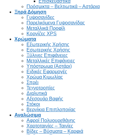
Επισκευαστικά
Πρόσμικτα – Βελτιωτικά – Αστάρια
Ξηρά Δόμηση
Γυψοσανίδες
Παρελκόμενα Γυψοσανίδας
Μεταλλικά Προφίλ
Κορνίζες XPS
Χρώματα
Εξωτερικής Χρήσης
Εσωτερικής Χρήσης
Ξύλινες Επιφάνειες
Μεταλλικές Επιφάνειες
Υπόστρωμα (Αστάρι)
Ειδικές Εφαρμογές
Χρώμα Κιμωλίας
Σπρέι
Τεχνοτροπίες
Διαλυτικά
Αξεσουάρ Βαφής
Στόκοι
Βερνίκια Επιπλοποιίας
Αναλώσιμα
Αφροί Πολυουρεθάνης
Χαρτοταινίες – Ταινίες
Βίδες – Βύσματα – Καρφιά