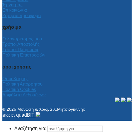
Έργα μας
Επικοινωνία
Ζητήστε προσφορά
χρήσιμα
Ο λογαριασμός μου
Τρόποι Αποστολής
Τρόποι Πληρωμής
Πολιτική Επιστροφών
όροι χρήσης
Όροι Χρήσης
Πολιτική Απορρήτου
Πολιτική Cookies
Ασφάλεια Δεδομένων
© 2026 Μόνωση & Χρώμα Χ.Μητσιογιάννης
quadBIT
shop by
Αναζήτηση για: