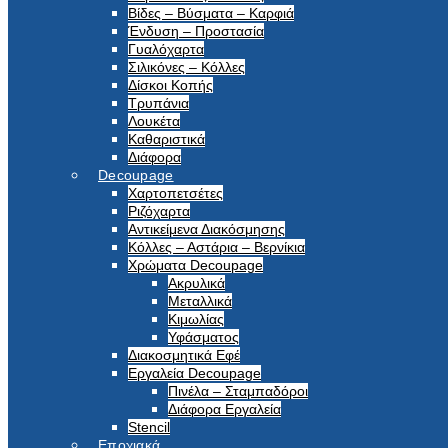
Βίδες – Βύσματα – Καρφιά
Ένδυση – Προστασία
Γυαλόχαρτα
Σιλικόνες – Κόλλες
Δίσκοι Κοπής
Τρυπάνια
Λουκέτα
Καθαριστικά
Διάφορα
Decoupage
Χαρτοπετσέτες
Ριζόχαρτα
Αντικείμενα Διακόσμησης
Κόλλες – Αστάρια – Βερνίκια
Χρώματα Decoupage
Ακρυλικά
Μεταλλικά
Κιμωλίας
Υφάσματος
Διακοσμητικά Εφέ
Εργαλεία Decoupage
Πινέλα – Σταμπαδόροι
Διάφορα Εργαλεία
Stencil
Εποχιακά