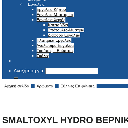
Εργαλεία
Εργαλεία Κήπου
Εργαλεία Μπαταρίας
Εργαλεία Χειρός
Κατσαβίδια
Σπάτουλες-Μυστριά
Διάφορα Εργαλεία
Ηλεκτρικά Εργαλεία
Αναλώσιμα Εργαλεία
Σκούπες – Βούρτσες
Σκάλες
Αναζήτηση για:
Αρχική σελίδα
/
Χρώματα
/
Ξύλινες Επιφάνειες
SMALTOXYL HYDRO BEPNIKI