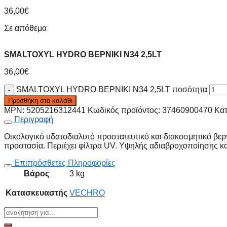
36,00
€
Σε απόθεμα
SMALTOXYL HYDRO BEPNIKI N34 2,5LT
36,00
€
SMALTOXYL HYDRO BEPNIKI N34 2,5LT ποσότητα
Προσθήκη στο καλάθι
MPN:
5205216312441
Κωδικός προϊόντος:
37460900470
Κατ
Περιγραφή
Οικολογικό υδατοδιαλυτό προστατευτικό και διακοσμητικό βερ
προστασία. Περιέχει φίλτρα UV. Υψηλής αδιαβροχοποίησης και
Επιπρόσθετες Πληροφορίες
Βάρος
3 kg
Κατασκευαστής
VECHRO