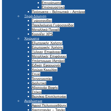
Επιχρίσματα
Επισκευαστικά
Πρόσμικτα – Βελτιωτικά – Αστάρια
Ξηρά Δόμηση
Γυψοσανίδες
Παρελκόμενα Γυψοσανίδας
Μεταλλικά Προφίλ
Κορνίζες XPS
Χρώματα
Εξωτερικής Χρήσης
Εσωτερικής Χρήσης
Ξύλινες Επιφάνειες
Μεταλλικές Επιφάνειες
Υπόστρωμα (Αστάρι)
Ειδικές Εφαρμογές
Χρώμα Κιμωλίας
Σπρέι
Τεχνοτροπίες
Διαλυτικά
Αξεσουάρ Βαφής
Στόκοι
Βερνίκια Επιπλοποιίας
Αναλώσιμα
Αφροί Πολυουρεθάνης
Χαρτοταινίες – Ταινίες